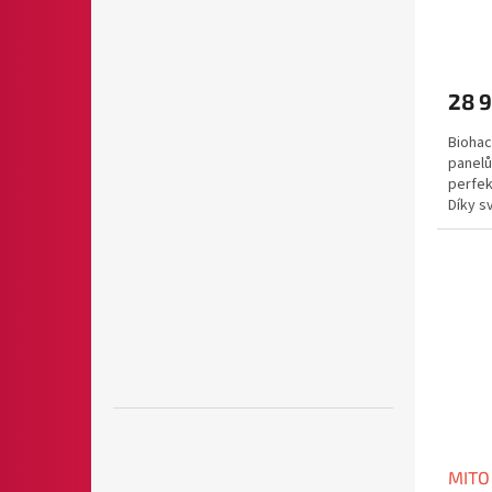
28 
Biohac
panelů
perfek
Díky s
poměru
MITO 