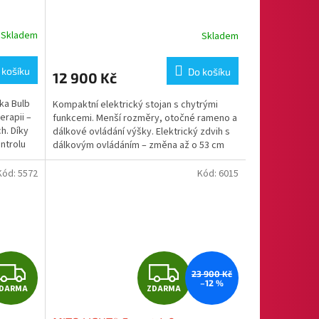
A
R
Skladem
Skladem
M
 košíku
Do košíku
12 900 Kč
A
ka Bulb
Kompaktní elektrický stojan s chytrými
terapii –
funkcemi. Menší rozměry, otočné rameno a
h. Díky
dálkové ovládání výšky. Elektrický zdvih s
ntrolu
dálkovým ovládáním – změna až o 53 cm
jedním...
Kód:
5572
Kód:
6015
Z
Z
23 900 Kč
–12 %
DARMA
ZDARMA
D
D