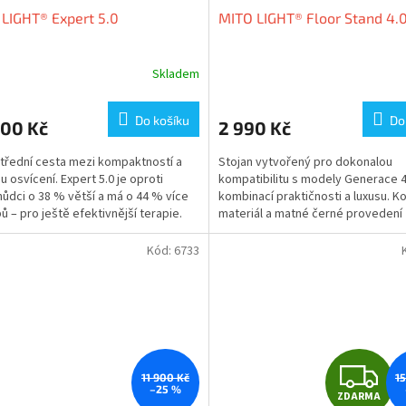
LIGHT® Expert 5.0
MITO LIGHT® Floor Stand 4.
A
R
Skladem
M
Do košíku
Do
900 Kč
2 990 Kč
A
střední cesta mezi kompaktností a
Stojan vytvořený pro dokonalou
u osvícení. Expert 5.0 je oproti
kompatibilitu s modely Generace 4
ůdci o 38 % větší a má o 44 % více
kombinací praktičnosti a luxusu. K
pů – pro ještě efektivnější terapie.
materiál a matné černé provedení 
...
dělají nejen perfektní...
Kód:
6733
Z
11 900 Kč
1
–25 %
ZDARMA