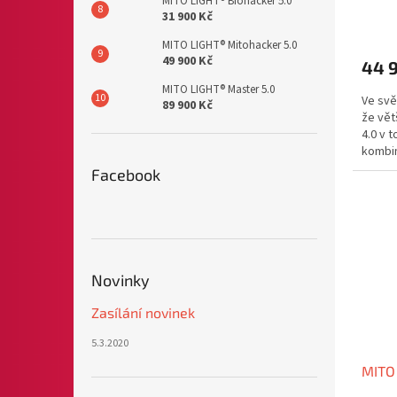
MITO LIGHT® Biohacker 5.0
31 900 Kč
MITO LIGHT® Mitohacker 5.0
49 900 Kč
44 
MITO LIGHT® Master 5.0
Ve svě
89 900 Kč
že vět
4.0 v 
kombin
techno
Facebook
Novinky
Zasílání novinek
5.3.2020
MITO 