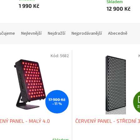
Skladem
1 990 Kč
12 900 Kč
učujeme
Nejlevnější
Nejdražší
Nejprodávanější
Abecedně
Kód:
5682
17 900 Kč
–11 %
Z
ENÝ PANEL - MALÝ 4.0
ČERVENÝ PANEL - STŘEDNÍ 3