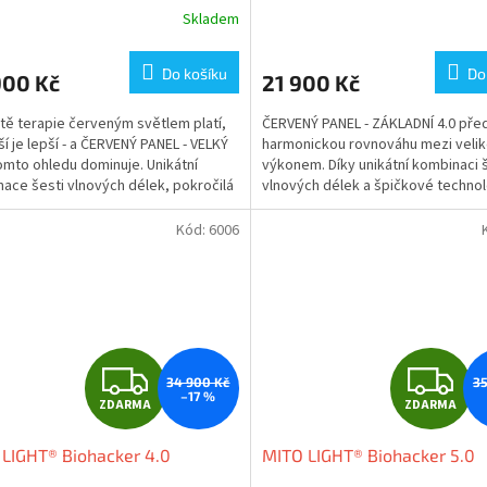
Skladem
Do košíku
Do
900 Kč
21 900 Kč
tě terapie červeným světlem platí,
ČERVENÝ PANEL - ZÁKLADNÍ 4.0 pře
ší je lepší - a ČERVENÝ PANEL - VELKÝ
harmonickou rovnováhu mezi velik
tomto ohledu dominuje. Unikátní
výkonem. Díky unikátní kombinaci 
ace šesti vlnových délek, pokročilá
vlnových délek a špičkové technol
logie...
Multi-Wavelength...
Kód:
6006
Z
Z
34 900 Kč
35
–17 %
ZDARMA
ZDARMA
D
D
LIGHT® Biohacker 4.0
MITO LIGHT® Biohacker 5.0
A
A