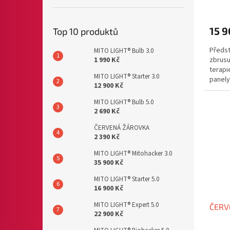
15 9
Top 10 produktů
Předst
MITO LIGHT® Bulb 3.0
1 990 Kč
zbrusu
terapi
MITO LIGHT® Starter 3.0
panely
12 900 Kč
kompak
MITO LIGHT® Bulb 5.0
2 690 Kč
ČERVENÁ ŽÁROVKA
2 390 Kč
MITO LIGHT® Mitohacker 3.0
35 900 Kč
MITO LIGHT® Starter 5.0
16 900 Kč
MITO LIGHT® Expert 5.0
ČERV
22 900 Kč