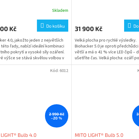
R
R
Skladem
M
Do košíku
Do
900 Kč
31 900 Kč
A
A
ker 4.0, jakožto jeden z největších
Velká plocha pro rychlé výsledky.
 této řady, nabízí ideální kombinaci
Biohacker 5.0 je oproti předchůdci
tního pokrytí a vysoké síly ozáření.
větší a má o 41 % více LED čipů – 
vé výšce se stává skvělou volbou v
ušetříte čas. Velká plocha: ozáří p
...
těla silou...
Kód:
6012
2 990 Kč
3
–20 %
LIGHT® Bulb 4.0
MITO LIGHT® Bulb 5.0