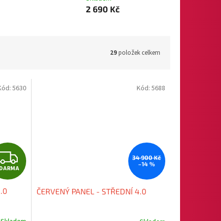
2 690 Kč
29
položek celkem
Kód:
5630
Kód:
5688
Z
34 900 Kč
–14 %
DARMA
D
.0
ČERVENÝ PANEL - STŘEDNÍ 4.0
A
R