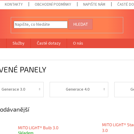
KONTAKTY
OBCHODNÍ PODMÍNKY
NAPIŠTE NÁM
ČASTÉ D
HLEDAT
y
Služby
Časté dotazy
O nás
VENÉ PANELY
Generace 3.0
Generace 4.0
G
odávanější
MITO LIGHT® Sta
MITO LIGHT® Bulb 3.0
3.0
Skladem