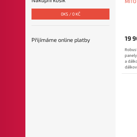
MITO 
0
KS /
0 KČ
19 9
Přijímáme online platby
Robust
panely
a dálk
dálkov
jedním.