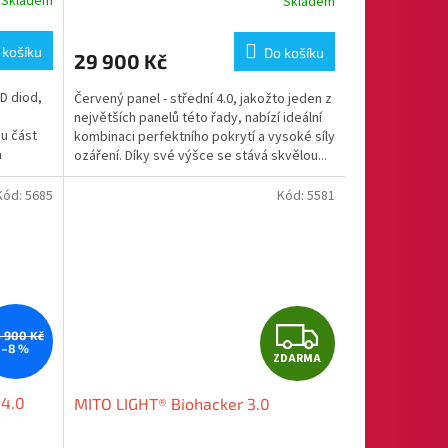
Skladem
Skladem
M
 košíku
Do košíku
29 900 Kč
A
D diod,
Červený panel - střední 4.0, jakožto jeden z
největších panelů této řady, nabízí ideální
u část
kombinaci perfektního pokrytí a vysoké síly
a
ozáření. Díky své výšce se stává skvělou...
Kód:
5685
Kód:
5581
Z
 900 Kč
–8 %
ZDARMA
D
 4.0
MITO LIGHT® Biohacker 3.0
A