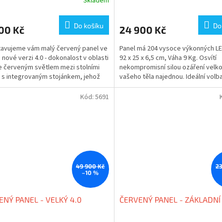
Skladem
Do košíku
Do
00 Kč
24 900 Kč
avujeme vám malý červený panel ve
Panel má 204 vysoce výkonných LE
 nové verzi 4.0 - dokonalost v oblasti
92 x 25 x 6,5 cm, Váha 9 Kg. Osvítí
e červeným světlem mezi stolními
nekompromisní silou ozáření velko
 s integrovaným stojánkem, jehož
vašeho těla najednou. Ideální volb
tní...
pro náročnější uživatele...
Kód:
5691
49 900 Kč
23
–10 %
ENÝ PANEL - VELKÝ 4.0
ČERVENÝ PANEL - ZÁKLADNÍ