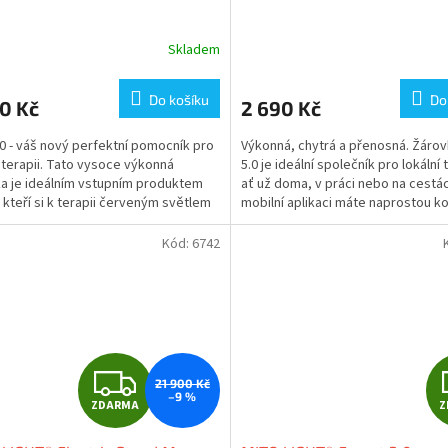
Skladem
Do košíku
Do
0 Kč
2 690 Kč
.0 - váš nový perfektní pomocník pro
Výkonná, chytrá a přenosná. Žárov
í terapii. Tato vysoce výkonná
5.0 je ideální společník pro lokální 
a je ideálním vstupním produktem
ať už doma, v práci nebo na cestác
, kteří si k terapii červeným světlem
mobilní aplikaci máte naprostou ko
hledají...
nad...
Kód:
6742
Z
21 900 Kč
–9 %
ZDARMA
Z
D