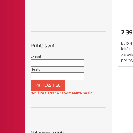
2 39
Bulb 4
Přihlášení
lokáln
žárovk
E-mail
pro ty
teprve 
Heslo
PŘIHLÁSIT SE
Nová registrace
Zapomenuté heslo
Nákupní košík