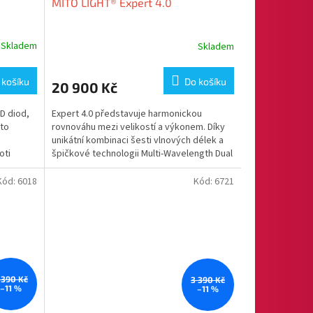
MITO LIGHT® Expert 4.0
A
A
R
R
Skladem
Skladem
M
M
 košíku
Do košíku
20 900 Kč
A
A
D diod,
Expert 4.0 představuje harmonickou
 to
rovnováhu mezi velikostí a výkonem. Díky
unikátní kombinaci šesti vlnových délek a
oti
špičkové technologii Multi-Wavelength Dual
Chip LED nabízí...
Kód:
6018
Kód:
6721
 390 Kč
3 390 Kč
–11 %
–11 %