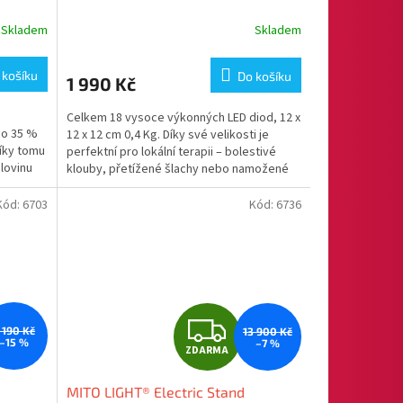
Skladem
Skladem
M
 košíku
Do košíku
1 990 Kč
Celkem 18 vysoce výkonných LED diod, 12 x
 o 35 %
12 x 12 cm 0,4 Kg. Díky své velikosti je
díky tomu
perfektní pro lokální terapii – bolestivé
olovinu
klouby, přetížené šlachy nebo namožené
svaly.
Kód:
6703
Kód:
6736
Z
 190 Kč
13 900 Kč
–15 %
–7 %
ZDARMA
D
MITO LIGHT® Electric Stand