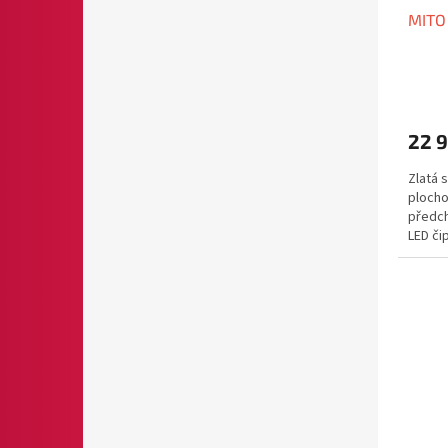
MITO 
22 
Zlatá 
plocho
předch
LED či
Střední