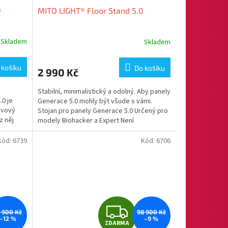
0
MITO LIGHT® Floor Stand 5.0
Skladem
Skladem
 košíku
Do košíku
2 990 Kč
Stabilní, minimalistický a odolný. Aby panely
.0 je
Generace 5.0 mohly být všude s vámi.
ovový
Stojan pro panely Generace 5.0 Určený pro
z něj
modely Biohacker a Expert Není
kompatibilní s...
Kód:
6739
Kód:
6706
Z
5 900 Kč
98 900 Kč
–12 %
–9 %
ZDARMA