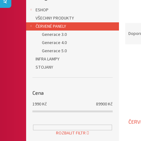
n
e
ESHOP
l
VŠECHNY PRODUKTY
Ř
ČERVENÉ PANELY
a
Dopor
Generace 3.0
z
Generace 4.0
e
Generace 5.0
V
n
INFRA LAMPY
ý
í
p
p
STOJANY
i
r
s
o
p
d
Cena
r
u
o
k
1990
Kč
89900
Kč
d
t
u
ů
ČERV
k
t
ROZBALIT FILTR
ů