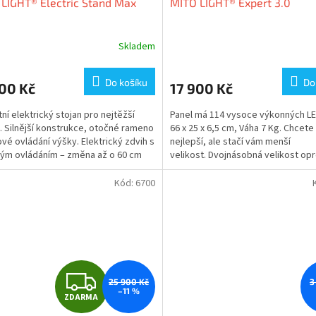
LIGHT® Electric Stand Max
MITO LIGHT® Expert 3.0
A
R
Skladem
M
Do košíku
Do
00 Kč
17 900 Kč
A
ní elektrický stojan pro nejtěžší
Panel má 114 vysoce výkonných LE
. Silnější konstrukce, otočné rameno
66 x 25 x 6,5 cm, Váha 7 Kg. Chcete
ové ovládání výšky. Elektrický zdvih s
nejlepší, ale stačí vám menší
ým ovládáním – změna až o 60 cm
velikost. Dvojnásobná velikost opr
..
menšímu modelu Starter 3.0
Kód:
6700
Z
25 900 Kč
3
–11 %
ZDARMA
D