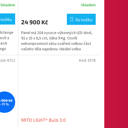
R
Skladem
Skladem
M
 košíku
Do košíku
24 900 Kč
A
dstavuje
Panel má 204 vysoce výkonných LED diod,
ostí a
92 x 25 x 6,5 cm, Váha 9 Kg. Osvítí
šesti
nekompromisní silou ozáření velkou část
ogii
vašeho těla najednou. Ideální volba
pro náročnější uživatele...
Kód:
6712
Kód:
5578
 900 Kč
–11 %
MITO LIGHT® Bulb 3.0