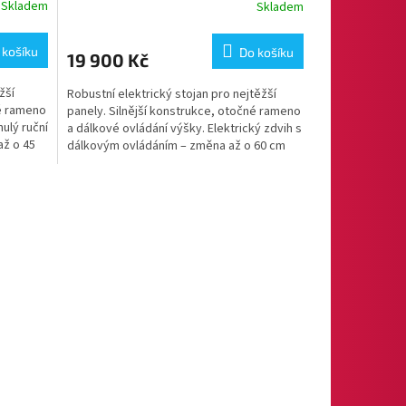
R
Skladem
Skladem
M
M
 košíku
Do košíku
19 900 Kč
A
žší
Robustní elektrický stojan pro nejtěžší
né rameno
panely. Silnější konstrukce, otočné rameno
ulý ruční
a dálkové ovládání výšky. Elektrický zdvih s
až o 45
dálkovým ovládáním – změna až o 60 cm
jedním...