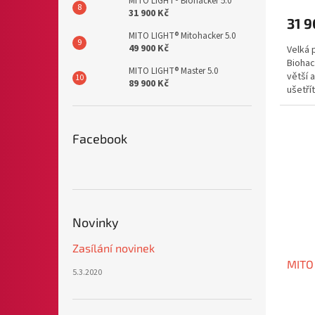
MITO LIGHT® Biohacker 5.0
31 900 Kč
31 9
MITO LIGHT® Mitohacker 5.0
49 900 Kč
Velká 
Biohac
MITO LIGHT® Master 5.0
větší 
89 900 Kč
ušetří
těla sil
Facebook
Novinky
Zasílání novinek
MITO 
5.3.2020