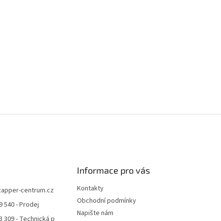
v
ý
p
i
s
u
Informace pro vás
Kontakty
zapper-centrum.cz
Obchodní podmínky
9 540 - Prodej
Napište nám
3 309 - Technická p