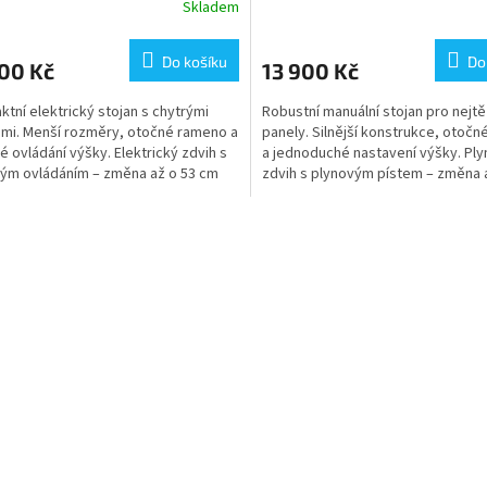
R
R
Skladem
M
Do košíku
Do
00 Kč
13 900 Kč
A
A
tní elektrický stojan s chytrými
Robustní manuální stojan pro nejtě
mi. Menší rozměry, otočné rameno a
panely. Silnější konstrukce, otoč
é ovládání výšky. Elektrický zdvih s
a jednoduché nastavení výšky. Plyn
ým ovládáním – změna až o 53 cm
zdvih s plynovým pístem – změna 
..
cm i s...
O
v
l
á
d
a
c
í
p
r
v
k
y