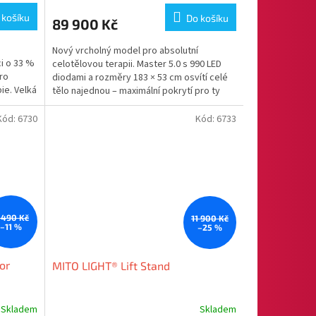
M
M
 košíku
Do košíku
89 900 Kč
A
Nový vrcholný model pro absolutní
ci o 33 %
celotělovou terapii. Master 5.0 s 990 LED
pro
diodami a rozměry 183 × 53 cm osvítí celé
ie. Velká
tělo najednou – maximální pokrytí pro ty
nejnáročnější....
Kód:
6730
Kód:
6733
 490 Kč
11 900 Kč
–11 %
–25 %
or
MITO LIGHT® Lift Stand
Skladem
Skladem