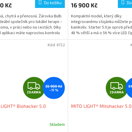
Do košíku
Do
0 Kč
16 900 Kč
A
á, chytrá a přenosná. Žárovka Bulb
Kompaktní model, který díky
ideální společník pro lokální terapii –
integrovanému stojánku můžete po
doma, v práci nebo na cestách. Díky
kamkoliv. Starter 5.0 je oproti pře
í aplikaci máte naprostou kontrolu
48 % větší a má o 56 % více LED či
ještě efektivnější...
Kód:
6712
Z
Z
35 900 Kč
5
–11 %
ZDARMA
ZDARMA
D
D
LIGHT® Biohacker 5.0
MITO LIGHT® Mitohacker 5.0
A
A
R
R
Skladem