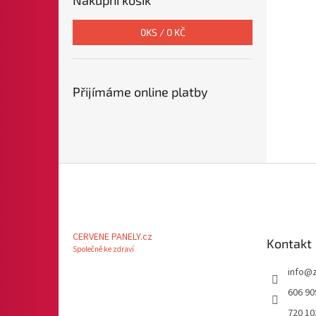
0
KS /
0 KČ
Přijímáme online platby
Z
á
p
a
t
CERVENE PANELY.cz
Kontakt
í
Společně ke zdraví
info
@
606 90
720 10