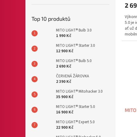
2 69
Výkonn
Top 10 produktů
5.0 je 
ať už 
MITO LIGHT® Bulb 3.0
mobiln
1 990 Kč
nad...
MITO LIGHT® Starter 3.0
12 900 Kč
MITO LIGHT® Bulb 5.0
2 690 Kč
ČERVENÁ ŽÁROVKA
2 390 Kč
MITO LIGHT® Mitohacker 3.0
35 900 Kč
MITO LIGHT® Starter 5.0
MITO 
16 900 Kč
MITO LIGHT® Expert 5.0
22 900 Kč