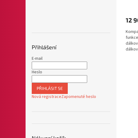
12 9
Kompak
funkce
dálkov
Přihlášení
dálkov
jedním.
E-mail
Heslo
PŘIHLÁSIT SE
Nová registrace
Zapomenuté heslo
Nákupní košík