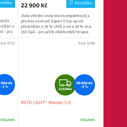
 košíku
Do košíku
22 900 Kč
A
Zlatá střední cesta mezi kompaktností a
ložit
plochou osvícení. Expert 5.0 je oproti
dchůdci o
předchůdci o 38 % větší a má o 44 % více
pů – pro
LED čipů – pro ještě efektivnější terapie.
Střední...
Kód:
6715
Kód:
6706
Z
1 900 Kč
98 900 Kč
–3 %
–9 %
ZDARMA
D
MITO LIGHT® Master 5.0
A
R
Skladem
Skladem