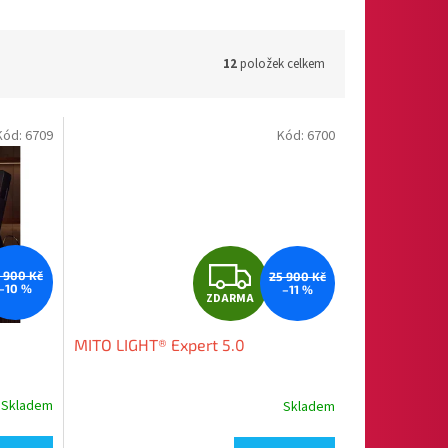
12
položek celkem
Kód:
6709
Kód:
6700
Z
8 900 Kč
25 900 Kč
–10 %
–11 %
ZDARMA
D
MITO LIGHT® Expert 5.0
A
R
Skladem
Skladem
M
M