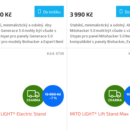
Do košíku
Do
0 Kč
3 990 Kč
ní, minimalistický a odolný. Aby
Stabilní, minimalistický a odolný. 
 Generace 5.0 mohly být všude s
Mitohacker 5.0 mohl být všude s v
Stojan pro panely Generace 5.0
Stojan pro panel Mitohacker 5.0 Ne
 pro modely Biohacker a Expert Není
kompatibilní s panely Biohacker, E
bilní s...
Starter...
Kód:
6736
Z
Z
13 900 Kč
1
–7 %
ZDARMA
ZDARMA
D
D
LIGHT® Electric Stand
MITO LIGHT® Lift Stand Max
A
A