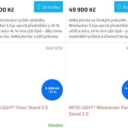
M
Do košíku
Do
00 Kč
49 900 Kč
A
A
plocha pro rychlé výsledky.
Velká plocha se širokým pokrytím.
ker 5.0 je oproti předchůdci o 35 %
Mitohacker 5.0 je oproti předchůd
a má o 41 % více LED čipů – díky tomu
větší a má o 24 % více LED čipů – 
te čas. Velká plocha: ozáří polovinu
maximální rychlost a účinnost terap
ou...
plocha: ozáří...
Kód:
6721
3 390 Kč
4
–11 %
LIGHT® Floor Stand 5.0
MITO LIGHT® Mitohacker Flo
Stand 5.0
Skladem