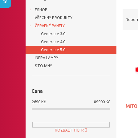
n
e
ESHOP
Ř
l
VŠECHNY PRODUKTY
a
Dopor
z
ČERVENÉ PANELY
e
Generace 3.0
V
n
Generace 4.0
ý
í
Generace 5.0
p
p
INFRA LAMPY
i
r
s
STOJANY
o
p
d
r
u
o
k
Cena
d
t
u
ů
2690
Kč
89900
Kč
MITO 
k
t
ů
ROZBALIT FILTR