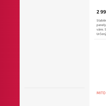
2 99
Stabil
panely
vámi. 
Určený
kompati
MITO 