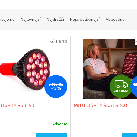
učujeme
Nejlevnější
Nejdražší
Nejprodávanější
Abecedně
Kód:
6703
Z
3 190 Kč
1
–15 %
ZDARMA
D
LIGHT® Bulb 5.0
MITO LIGHT® Starter 5.0
A
R
Skladem