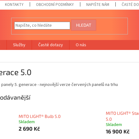
KONTAKTY
OBCHODNÍ PODMÍNKY
NAPIŠTE NÁM
ČASTÉ D
HLEDAT
y
Služby
Časté dotazy
O nás
erace 5.0
panely 5. generace - nejnovější verze červených panelů na trhu
odávanější
MITO LIGHT® Sta
MITO LIGHT® Bulb 5.0
5.0
Skladem
Skladem
2 690 Kč
16 900 Kč