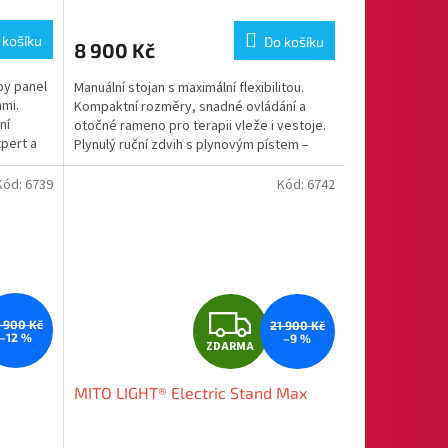
 košíku
Do košíku
8 900 Kč
Aby panel
Manuální stojan s maximální flexibilitou.
ámi.
Kompaktní rozměry, snadné ovládání a
ní
otočné rameno pro terapii vleže i vestoje.
xpert a
Plynulý ruční zdvih s plynovým pístem –
změna až o...
Kód:
6739
Kód:
6742
Z
5 900 Kč
21 900 Kč
–12 %
–9 %
ZDARMA
D
MITO LIGHT® Electric Stand Max
A