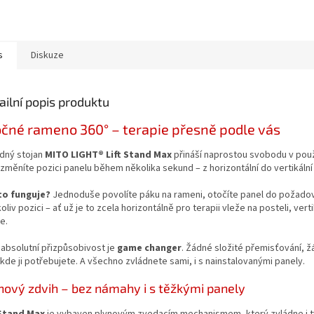
s
Diskuze
ailní popis produktu
čné rameno 360° – terapie přesně podle vás
zdný stojan
MITO LIGHT® Lift Stand Max
přináší naprostou svobodu v pou
změníte pozici panelu během několika sekund – z horizontální do vertikální
to funguje?
Jednoduše povolíte páku na rameni, otočíte panel do požadova
oliv pozici – ať už je to zcela horizontálně pro terapii vleže na posteli, ve
e.
 absolutní přizpůsobivost je
game changer
. Žádné složité přemisťování, 
kde ji potřebujete. A všechno zvládnete sami, i s nainstalovanými panely.
nový zdvih – bez námahy i s těžkými panely
 Stand Max
je vybaven plynovým zvedacím mechanismem, který zvládne i ty 