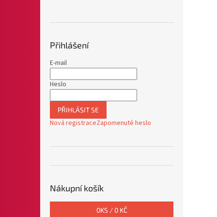
Přihlášení
E-mail
Heslo
PŘIHLÁSIT SE
Nová registrace
Zapomenuté heslo
Nákupní košík
0
KS /
0 KČ