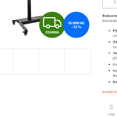
Z
Robustní
konstruk
15 900 Kč
–12 %
Pl
ZDARMA
D
cm
Ot
za
A
Te
př
Ko
R
Na
Ma
Ko
M
Detailní 
A
TISK