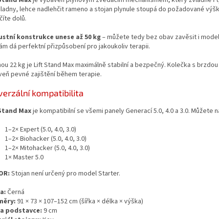
kladny, lehce nadlehčit rameno a stojan plynule stoupá do požadované výšky
číte dolů.
stní konstrukce unese až 50 kg
– můžete tedy bez obav zavěsit i model
ám dá perfektní přizpůsobení pro jakoukoliv terapii.
hou 22 kg je Lift Stand Max maximálně stabilní a bezpečný. Kolečka s brzdo
veň pevné zajištění během terapie.
verzální kompatibilita
 Stand Max
je kompatibilní se všemi panely Generací 5.0, 4.0 a 3.0. Můžete na
1–2× Expert (5.0, 4.0, 3.0)
1–2× Biohacker (5.0, 4.0, 3.0)
1–2× Mitohacker (5.0, 4.0, 3.0)
1× Master 5.0
OR:
Stojan není určený pro model Starter.
a:
Černá
měry:
91 × 73 × 107–152 cm (šířka × délka × výška)
a podstavce:
9 cm