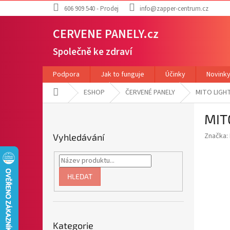
Přejít
606 909 540 - Prodej
info@zapper-centrum.cz
na
obsah
CERVENE PANELY.cz
Společně ke zdraví
Podpora
Jak to funguje
Účinky
Novink
Domů
ESHOP
ČERVENÉ PANELY
MITO LIGHT
P
MIT
o
s
Značka:
Vyhledávání
t
r
a
n
HLEDAT
n
í
p
Přeskočit
a
Kategorie
kategorie