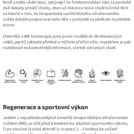
Nově vzniklý vědní obor, zabývající se fotobiomodulací nám za poslední
dvě dekády přináší stovky, dnes už dokonce tisíce studií (včetně těch
na lidech) o tom, že terapeutické využití blízkého infračerveného
světla dokáže podporovat naše tělo v podstatě na jakékoliv myslitelné
úrovni.
Efekt RED a NIR fototerapie jsme proto rozdělili do 9ti tématických
celků, jejichž základní přehled si můžete přečíst níže, respektive je pak
rozkliknout na konkrétnější informace, včetně vybraných studií.
Regenerace a sportovní výkon
Jedním z nejvyhledávanějších benefitů terapie blízkým infračerveným
světlem (NIR), je užití před tréninkem ke zlepšení sportovního výkonu,
či po náročné fyzické aktivitě (v rozmezí 2 – 3 hodiny) ke snížení