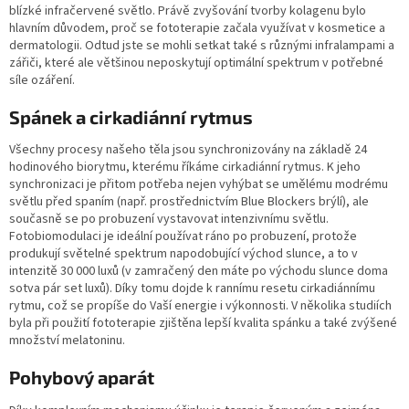
blízké infračervené světlo. Právě zvyšování tvorby kolagenu bylo
hlavním důvodem, proč se fototerapie začala využívat v kosmetice a
dermatologii. Odtud jste se mohli setkat také s různými infralampami a
zářiči, které ale většinou neposkytují optimální spektrum v potřebné
síle ozáření.
Spánek a cirkadiánní rytmus
Všechny procesy našeho těla jsou synchronizovány na základě 24
hodinového biorytmu, kterému říkáme cirkadiánní rytmus. K jeho
synchronizaci je přitom potřeba nejen vyhýbat se umělému modrému
světlu před spaním (např. prostřednictvím Blue Blockers brýlí), ale
současně se po probuzení vystavovat intenzivnímu světlu.
Fotobiomodulaci je ideální používat ráno po probuzení, protože
produkují světelné spektrum napodobující východ slunce, a to v
intenzitě 30 000 luxů (v zamračený den máte po východu slunce doma
sotva pár set luxů). Díky tomu dojde k rannímu resetu cirkadiánnímu
rytmu, což se propíše do Vaší energie i výkonnosti. V několika studiích
byla při použití fototerapie zjištěna lepší kvalita spánku a také zvýšené
množství melatoninu.
Pohybový aparát