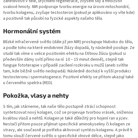
zánětlivosti v těle, urychlení regenerace, zvýšení síly a množství
svalové hmoty. NIR podporuje tvorbu energie na úrovni mitochondrií,
tvorbu kolagenu, zvyšuje testosteron (pokud je aplikováno vy víte kde)
a pozitivně tak působí na fyzické aspekty našeho těla.
Hormonální systém
Blízké infračervené světlo (dále již jen NIR) prostupuje hluboko do těla,
a podle toho na které endokrinní žlázy dopadá, ty následně posiluje. Ze
studií tak víme o velice pozitivním efektu na štítnou žlázu (pokud si
především dámy svítí přímo na ní 10 – 15 minut denně), stejně tak
funguje fototerapie v případě zacílení rozkroku u mužů (aneb svítíte
tam, kde běžně světlo nedopadá). Následně dochází k vyšší produkci
testosteronu i spermatogenezi. Pozitivní efekty se přitom ukazují také
u červeného spektra (RED).
Pokožka, vlasy a nehty
S tím, jak stárneme, tak naše tělo postupně ztrácí schopnost
syntetizovat nový kolagen, což se projevuje tvorbou vrásek, sníženou
kvalitou vlasů a nehtů. Kolagen je také důležitý pro hojení ran a jizev.
Nestačí přitom pouze přijímat specifické aminokyseliny či kolagen ze
stravy, ale současně je potřeba aktivovat syntézu kolagenu. A právě k
tomu slouží červené světlo o specifické vlnové délce, stejně jako