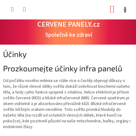
Přejít
NÁKUP
na
obsah
KOŠÍK
CERVENE PANELY.cz
Společně ke zdraví
Účinky
Prozkoumejte účinky infra panelů
Od počátku nového milénia se stále více a častěji objevují důkazy o
tom, že různé vlnové délky světla dokáží ovlivňovat biochemii našeho
těla, a tedy i jeho funkce spojené s vitalitou. Velice efektivní je přitom
světlo červené (RED) a blízké infračervené (NIR). Červené spektrum je
okem viditelné a je absorbováno převážně kůží. Blízké infračervené
světlo běžným zrakem nevidíme. Toto světlo proniká hlouběji do
našeho těla (na rozdíl od ostatních vlnových délek, které končí na
pokožce), kde pozitivně působí na naše mitochondrie, buňky, orgány i
endokrinní žlázy.