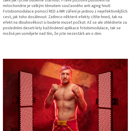
také jak rychle budeme stárnout. Právě pozitivní působení na
mitochondrie je velkým tématem současného anti aging hnutí.
Fotobiomodulace pomocí RED a NIR záření je jednou z nejefektivnějších
cest, jak toho dosáhnout. Zatímco některé efekty cítíte hned, tak na
efekt na dlouhověkost si budete muset počkat. Až se ale ohlédnete za
posledními deseti lety každodenní aplikace fotobimodulace, tak se
možná jen usmějete nad tím, že jste nezestárli ani o den.