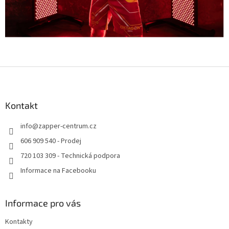
Z
á
p
a
Kontakt
t
info
@
zapper-centrum.cz
í
606 909 540 - Prodej
720 103 309 - Technická podpora
Informace na Facebooku
Informace pro vás
Kontakty