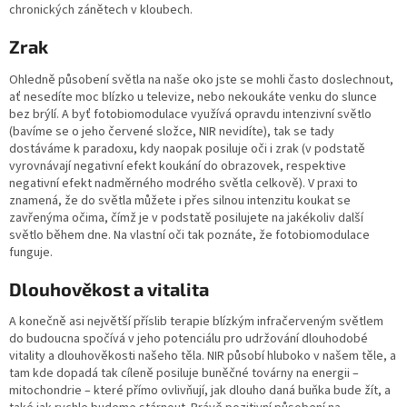
chronických zánětech v kloubech.
Zrak
Ohledně působení světla na naše oko jste se mohli často doslechnout,
ať nesedíte moc blízko u televize, nebo nekoukáte venku do slunce
bez brýlí. A byť fotobiomodulace využívá opravdu intenzivní světlo
(bavíme se o jeho červené složce, NIR nevidíte), tak se tady
dostáváme k paradoxu, kdy naopak posiluje oči i zrak (v podstatě
vyrovnávají negativní efekt koukání do obrazovek, respektive
negativní efekt nadměrného modrého světla celkově). V praxi to
znamená, že do světla můžete i přes silnou intenzitu koukat se
zavřenýma očima, čímž je v podstatě posilujete na jakékoliv další
světlo během dne. Na vlastní oči tak poznáte, že fotobiomodulace
funguje.
Dlouhověkost a vitalita
A konečně asi největší příslib terapie blízkým infračerveným světlem
do budoucna spočívá v jeho potenciálu pro udržování dlouhodobé
vitality a dlouhověkosti našeho těla. NIR působí hluboko v našem těle, a
tam kde dopadá tak cíleně posiluje buněčné továrny na energii –
mitochondrie – které přímo ovlivňují, jak dlouho daná buňka bude žít, a