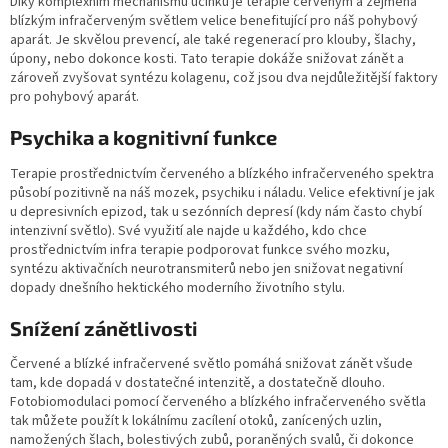
Díky komplexním mechanismu účinku je terapie červeným a zejména
blízkým infračerveným světlem velice benefitující pro náš pohybový
aparát. Je skvělou prevencí, ale také regenerací pro klouby, šlachy,
úpony, nebo dokonce kosti. Tato terapie dokáže snižovat zánět a
zároveň zvyšovat syntézu kolagenu, což jsou dva nejdůležitější faktory
pro pohybový aparát.
Psychika a kognitivní funkce
Terapie prostřednictvím červeného a blízkého infračerveného spektra
působí pozitivně na náš mozek, psychiku i náladu. Velice efektivní je jak
u depresivních epizod, tak u sezónních depresí (kdy nám často chybí
intenzivní světlo). Své využití ale najde u každého, kdo chce
prostřednictvím infra terapie podporovat funkce svého mozku,
syntézu aktivačních neurotransmiterů nebo jen snižovat negativní
dopady dnešního hektického moderního životního stylu.
Snížení zánětlivosti
Červené a blízké infračervené světlo pomáhá snižovat zánět všude
tam, kde dopadá v dostatečné intenzitě, a dostatečně dlouho.
Fotobiomodulaci pomocí červeného a blízkého infračerveného světla
tak můžete použít k lokálnímu zacílení otoků, zanícených uzlin,
namožených šlach, bolestivých zubů, poraněných svalů, či dokonce