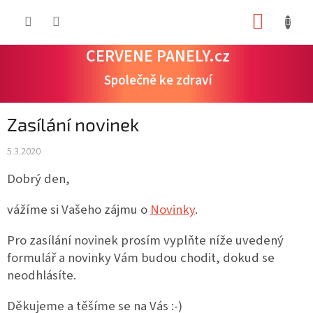
Přejít
NÁKUP
na
obsah
KOŠÍK
CERVENE PANELY.cz
Společně ke zdraví
Zasílání novinek
5.3.2020
Dobrý den,
vážíme si Vašeho zájmu o
Novinky
.
Pro zasílání novinek prosím vyplňte níže uvedený
formulář a novinky Vám budou chodit, dokud se
neodhlásíte.
Děkujeme a těšíme se na Vás :-)