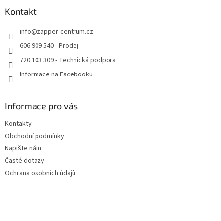
p
a
Kontakt
t
info
@
zapper-centrum.cz
í
606 909 540 - Prodej
720 103 309 - Technická podpora
Informace na Facebooku
Informace pro vás
Kontakty
Obchodní podmínky
Napište nám
Časté dotazy
Ochrana osobních údajů