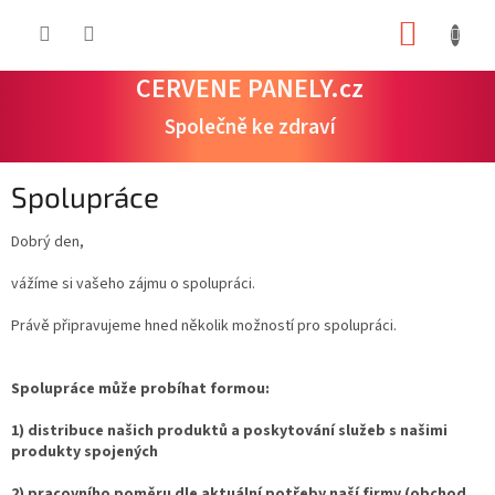
Přejít
NÁKUP
na
obsah
KOŠÍK
CERVENE PANELY.cz
Společně ke zdraví
Spolupráce
Dobrý den,
vážíme si vašeho zájmu o spolupráci.
Právě připravujeme hned několik možností pro spolupráci.
Spolupráce může probíhat formou:
1) distribuce našich produktů a poskytování služeb s našimi
produkty spojených
2) pracovního poměru dle aktuální potřeby naší firmy (obchod,