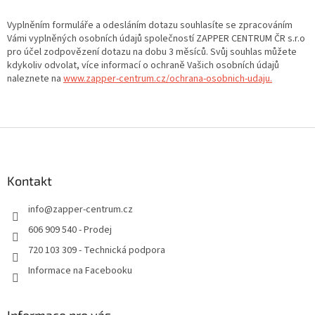
Vyplněním formuláře a odesláním dotazu souhlasíte se zpracováním
Vámi vyplněných osobních údajů společností ZAPPER CENTRUM ČR s.r.o
pro účel zodpovězení dotazu na dobu 3 měsíců. Svůj souhlas můžete
kdykoliv odvolat, více informací o ochraně Vašich osobních údajů
naleznete na
www.zapper-centrum.cz/ochrana-osobnich-udaju.
Z
á
p
a
Kontakt
t
info
@
zapper-centrum.cz
í
606 909 540 - Prodej
720 103 309 - Technická podpora
Informace na Facebooku
Informace pro vás