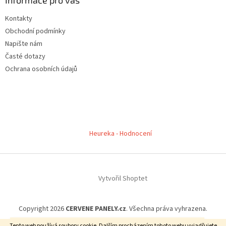
Kontakty
Obchodní podmínky
Napište nám
Časté dotazy
Ochrana osobních údajů
Heureka - Hodnocení
Vytvořil Shoptet
Copyright 2026
CERVENE PANELY.cz
. Všechna práva vyhrazena.
Neváhejte nám zavolat a zeptat se. 606 909 540 - Jsme tu pro vás :-)
Tento web používá soubory cookie. Dalším procházením tohoto webu vyjadřujete