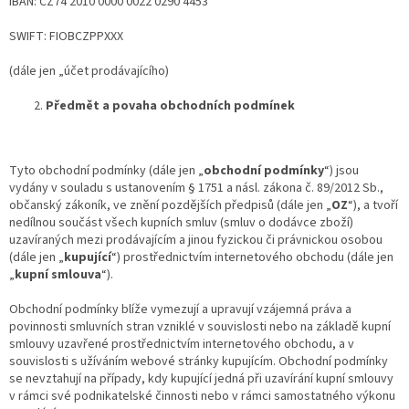
IBAN:
CZ74 2010 0000 0022 0290 4453
SWIFT: FIOBCZPPXXX
(dále jen „účet prodávajícího)
Předmět a povaha obchodních podmínek
Tyto obchodní podmínky (dále jen „
obchodní podmínky
“) jsou
vydány v souladu s ustanovením § 1751 a násl. zákona č. 89/2012 Sb.,
občanský zákoník, ve znění pozdějších předpisů (dále jen „
OZ
“), a tvoří
nedílnou součást všech kupních smluv (smluv o dodávce zboží)
uzavíraných mezi prodávajícím a jinou fyzickou či právnickou osobou
(dále jen „
kupující
“) prostřednictvím internetového obchodu (dále jen
„
kupní smlouva
“).
Obchodní podmínky blíže vymezují a upravují vzájemná práva a
povinnosti smluvních stran vzniklé v souvislosti nebo na základě kupní
smlouvy uzavřené prostřednictvím internetového obchodu, a v
souvislosti s užíváním webové stránky kupujícím. Obchodní podmínky
se nevztahují na případy, kdy kupující jedná při uzavírání kupní smlouvy
v rámci své podnikatelské činnosti nebo v rámci samostatného výkonu