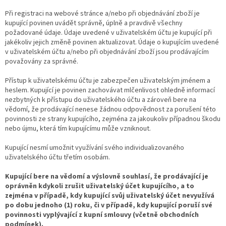
Při registraci na webové stránce a/nebo při objednávání zboží je
kupující povinen uvádět správně, úplně a pravdivě všechny
požadované údaje. Údaje uvedené v uživatelském účtu je kupující při
jakékoliv jejich změně povinen aktualizovat. Údaje o kupujícím uvedené
v uživatelském účtu a/nebo při objednávání zboží jsou prodávajícím
považovány za správné.
Přístup k uživatelskému účtu je zabezpečen uživatelským jménem a
heslem. Kupující je povinen zachovávat mlčenlivost ohledně informací
nezbytných k přístupu do uživatelského účtu a zároveň bere na
vědomí, že prodávající nenese žádnou odpovědnost za porušení této
povinnosti ze strany kupujícího, zejména za jakoukoliv případnou škodu
nebo újmu, která tím kupujícímu může vzniknout.
Kupující nesmí umožnit využívání svého individualizovaného
uživatelského účtu třetím osobám.
Kupující bere na vědomí a výslovně souhlasí, že prodávající je
oprávněn kdykoli zrušit uživatelský účet kupujícího, a to
zejména v případě, kdy kupující svůj uživatelský účet nevyužívá
po dobu jednoho (1) roku, či v případě, kdy kupující poruší své
povinnosti vyplývající z kupní smlouvy (včetně obchodních
podmínek).