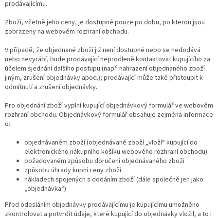
prodávajícímu.
Zboží, včetně jeho ceny, je dostupné pouze po dobu, po kterou jsou
zobrazeny na webovém rozhraní obchodu.
V případě, že objednané zboží již není dostupné nebo se nedodává
nebo nevyrábí, bude prodávající neprodleně kontaktovat kupujícího za
účelem sjednání dalšího postupu (např. nahrazení objednaného zboží
jiným, zrušení objednávky apod.); prodávající může také přistoupit k
odmítnutí a zrušení objednávky.
Pro objednání zboží vyplní kupující objednávkový formulář ve webovém
rozhraní obchodu. Objednávkový formulář obsahuje zejména informace
o:
objednávaném zboží (objednávané zboží „vloží“ kupující do
elektronického nákupního košíku webového rozhraní obchodu)
požadovaném způsobu doručení objednávaného zboží
způsobu úhrady kupní ceny zboží
nákladech spojených s dodáním zboží (dále společně jen jako
„objednávka“)
Před odesláním objednávky prodávajícímu je kupujícímu umožněno
zkontrolovat a potvrdit údaje, které kupující do objednávky vložil, a to i