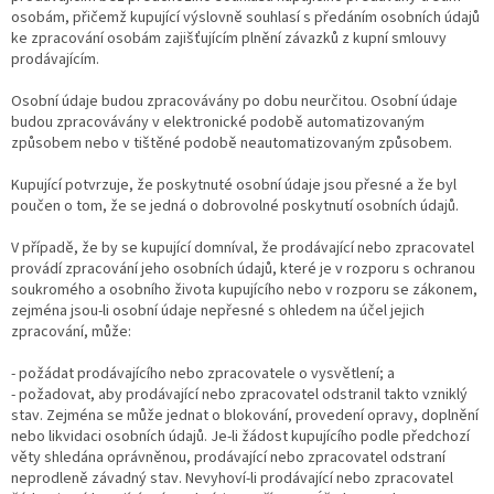
osobám, přičemž kupující výslovně souhlasí s předáním osobních údajů
ke zpracování osobám zajišťujícím plnění závazků z kupní smlouvy
prodávajícím.
Osobní údaje budou zpracovávány po dobu neurčitou. Osobní údaje
budou zpracovávány v elektronické podobě automatizovaným
způsobem nebo v tištěné podobě neautomatizovaným způsobem.
Kupující potvrzuje, že poskytnuté osobní údaje jsou přesné a že byl
poučen o tom, že se jedná o dobrovolné poskytnutí osobních údajů.
V případě, že by se kupující domníval, že prodávající nebo zpracovatel
provádí zpracování jeho osobních údajů, které je v rozporu s ochranou
soukromého a osobního života kupujícího nebo v rozporu se zákonem,
zejména jsou-li osobní údaje nepřesné s ohledem na účel jejich
zpracování, může:
- požádat prodávajícího nebo zpracovatele o vysvětlení; a
- požadovat, aby prodávající nebo zpracovatel odstranil takto vzniklý
stav. Zejména se může jednat o blokování, provedení opravy, doplnění
nebo likvidaci osobních údajů. Je-li žádost kupujícího podle předchozí
věty shledána oprávněnou, prodávající nebo zpracovatel odstraní
neprodleně závadný stav. Nevyhoví-li prodávající nebo zpracovatel