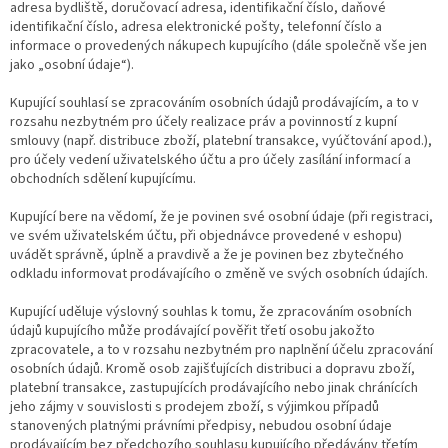
adresa bydliště, doručovací adresa, identifikační číslo, daňové
identifikační číslo, adresa elektronické pošty, telefonní číslo a
informace o provedených nákupech kupujícího (dále společně vše jen
jako „osobní údaje“).
Kupující souhlasí se zpracováním osobních údajů prodávajícím, a to v
rozsahu nezbytném pro účely realizace práv a povinností z kupní
smlouvy (např. distribuce zboží, platební transakce, vyúčtování apod.),
pro účely vedení uživatelského účtu a pro účely zasílání informací a
obchodních sdělení kupujícímu.
Kupující bere na vědomí, že je povinen své osobní údaje (při registraci,
ve svém uživatelském účtu, při objednávce provedené v eshopu)
uvádět správně, úplně a pravdivě a že je povinen bez zbytečného
odkladu informovat prodávajícího o změně ve svých osobních údajích.
Kupující uděluje výslovný souhlas k tomu, že zpracováním osobních
údajů kupujícího může prodávající pověřit třetí osobu jakožto
zpracovatele, a to v rozsahu nezbytném pro naplnění účelu zpracování
osobních údajů. Kromě osob zajišťujících distribuci a dopravu zboží,
platební transakce, zastupujících prodávajícího nebo jinak chránících
jeho zájmy v souvislosti s prodejem zboží, s výjimkou případů
stanovených platnými právními předpisy, nebudou osobní údaje
prodávajícím bez předchozího souhlasu kupujícího předávány třetím