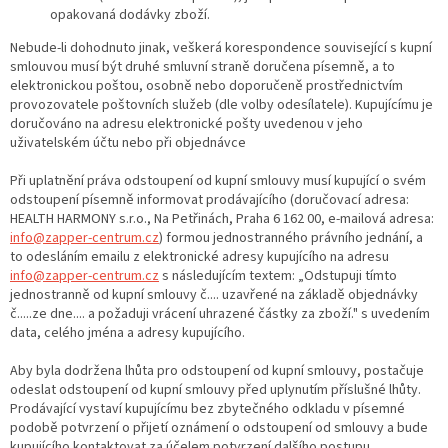
opakovaná dodávky zboží.
Nebude-li dohodnuto jinak, veškerá korespondence související s kupní
smlouvou musí být druhé smluvní straně doručena písemně, a to
elektronickou poštou, osobně nebo doporučeně prostřednictvím
provozovatele poštovních služeb (dle volby odesílatele). Kupujícímu je
doručováno na adresu elektronické pošty uvedenou v jeho
uživatelském účtu nebo při objednávce
Při uplatnění práva odstoupení od kupní smlouvy musí kupující o svém
odstoupení písemně informovat prodávajícího (doručovací adresa:
HEALTH HARMONY s.r.o., Na Petřinách, Praha 6 162 00, e-mailová adresa:
info@zapper-centrum.cz
) formou jednostranného právního jednání, a
to odesláním emailu z elektronické adresy kupujícího na adresu
info@zapper-centrum.cz
s následujícím textem: „Odstupuji tímto
jednostranně od kupní smlouvy č.... uzavřené na základě objednávky
č.....ze dne.... a požaduji vrácení uhrazené částky za zboží." s uvedením
data, celého jména a adresy kupujícího.
Aby byla dodržena lhůta pro odstoupení od kupní smlouvy, postačuje
odeslat odstoupení od kupní smlouvy před uplynutím příslušné lhůty.
Prodávající vystaví kupujícímu bez zbytečného odkladu v písemné
podobě potvrzení o přijetí oznámení o odstoupení od smlouvy a bude
kupujícího kontaktovat za účelem potvrzení dalšího postupu.