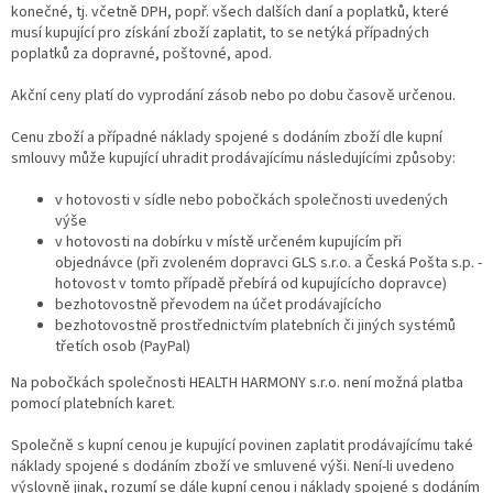
konečné, tj. včetně DPH, popř. všech dalších daní a poplatků, které
musí kupující pro získání zboží zaplatit, to se netýká případných
poplatků za dopravné, poštovné, apod.
Akční ceny platí do vyprodání zásob nebo po dobu časově určenou.
Cenu zboží a případné náklady spojené s dodáním zboží dle kupní
smlouvy může kupující uhradit prodávajícímu následujícími způsoby:
v hotovosti v sídle nebo pobočkách společnosti uvedených
výše
v hotovosti na dobírku v místě určeném kupujícím při
objednávce (při zvoleném dopravci GLS s.r.o. a Česká Pošta s.p. -
hotovost v tomto případě přebírá od kupujícícho dopravce)
bezhotovostně převodem na účet prodávajícícho
bezhotovostně prostřednictvím platebních či jiných systémů
třetích osob (PayPal)
Na pobočkách společnosti HEALTH HARMONY s.r.o. není možná platba
pomocí platebních karet.
Společně s kupní cenou je kupující povinen zaplatit prodávajícímu také
náklady spojené s dodáním zboží ve smluvené výši. Není-li uvedeno
výslovně jinak, rozumí se dále kupní cenou i náklady spojené s dodáním