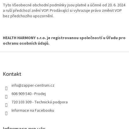
Tyto Všeobecné obchodní podmínky jsou platné a účinné od 20. 6. 2024
a ruší předchozí znění VOP. Prodávající si vyhrazuje právo změnit VOP
bez předchozího upozornění.
HEALTH HARMONY s.r.o. je registrovanou společností u Úřadu pro
ochranu osobních údajů.
Z
á
p
a
Kontakt
t
info
@
zapper-centrum.cz
í
606 909 540 - Prodej
720 103 309 - Technická podpora
Informace na Facebooku
Informace pro vás