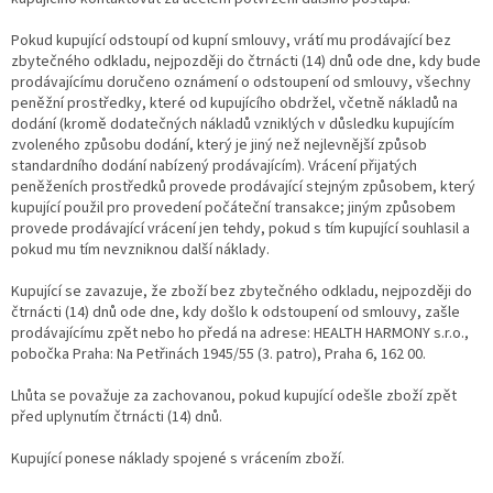
Pokud kupující odstoupí od kupní smlouvy, vrátí mu prodávající bez
zbytečného odkladu, nejpozději do čtrnácti (14) dnů ode dne, kdy bude
prodávajícímu doručeno oznámení o odstoupení od smlouvy, všechny
peněžní prostředky, které od kupujícího obdržel, včetně nákladů na
dodání (kromě dodatečných nákladů vzniklých v důsledku kupujícím
zvoleného způsobu dodání, který je jiný než nejlevnější způsob
standardního dodání nabízený prodávajícím). Vrácení přijatých
peněženích prostředků provede prodávající stejným způsobem, který
kupující použil pro provedení počáteční transakce; jiným způsobem
provede prodávající vrácení jen tehdy, pokud s tím kupující souhlasil a
pokud mu tím nevzniknou další náklady.
Kupující se zavazuje, že zboží bez zbytečného odkladu, nejpozději do
čtrnácti (14) dnů ode dne, kdy došlo k odstoupení od smlouvy, zašle
prodávajícímu zpět nebo ho předá na adrese: HEALTH HARMONY s.r.o.,
pobočka Praha: Na Petřinách 1945/55 (3. patro), Praha 6, 162 00.
Lhůta se považuje za zachovanou, pokud kupující odešle zboží zpět
před uplynutím čtrnácti (14) dnů.
Kupující ponese náklady spojené s vrácením zboží.