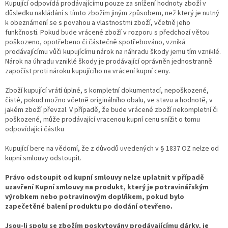
Kupující odpovídá prodávajícímu pouze za snížení hodnoty zboží v
důsledku nakládání s tímto zbožím jiným způsobem, než který je nutný
k obeznámení se s povahou a vlastnostmi zboží, včetně jeho
funkčnosti. Pokud bude vrácené zboží v rozporu s předchozí větou
poškozeno, opotřebeno či částečně spotřebováno, vzniká
prodávajícímu vůči kupujícímu nárok na náhradu škody jemu tím vzniklé.
Nárok na úhradu vzniklé škody je prodávající oprávněn jednostranně
započíst proti nároku kupujícího na vrácení kupní ceny.
Zboží kupující vrátí úplné, s kompletní dokumentací, nepoškozené,
čisté, pokud možno včetně originálního obalu, ve stavu a hodnotě, v
jakém zboží převzal. V případě, že bude vrácené zboží nekompletní či
poškozené, může prodávající vracenou kupní cenu snížit o tomu
odpovídající částku
Kupující bere na vědomí, že z důvodů uvedených v § 1837 OZ nelze od
kupní smlouvy odstoupit.
Právo odstoupit od kupní smlouvy nelze uplatnit v případě
uzavření Kupní smlouvy na produkt, který je potravinářským
výrobkem nebo potravinovým doplňkem, pokud bylo
zapečetěné balení produktu po dodání otevřeno.
Jsou-li spolu se zbožím poskytovány prodávajícímu dárky, je