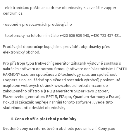
- elektronickou poštou na adrese objednavky < zavináč > zapper-
centrum.cz
- osobně v provozovnách prodávajícího
- telefonicky na telefonním čísle +420 606 909 540, +420 723 437 421.
Prodávající doporučuje kupujícímu provádět objednávky přes
elektronický obchod.
Pro přístroje typu frekveční generátor zákazník výslovně souhlasí s
nahráním softwaru odbornou firmou (software není vlastnictvím HEALTH
HARMONY s.r.o. ani společnosti Z-technology s.r.o. ani společnosti
Loopers s.r.o. ani žádné společnosti ostatních výrobců) poskytnuté
majitelem webových stránek www.electroherbalism.com do
zakoupeného přístroje (FRQ generátoru Super Ravo Zapper,
Plazmového generátoru RPZ15, ElZapp, Quantum Harmony a Fscan).
Pokud si zákazník nepřeje nahrání tohoto software, uvede tuto
skutečnost při odeslání objednávky.
Cena zboží a platební podmínky
Uvedené ceny na internetovém obchodu jsou smluvní. Ceny jsou