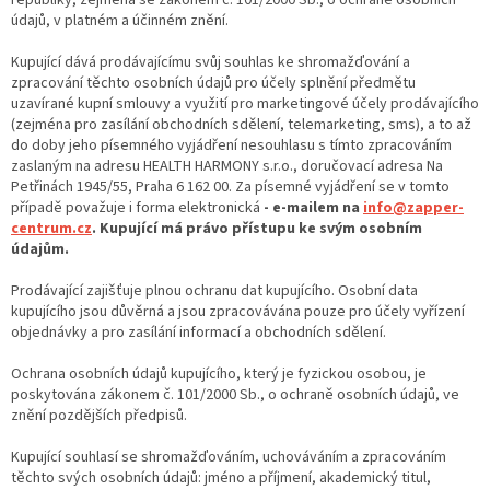
údajů, v platném a účinném znění.
Kupující dává prodávajícímu svůj souhlas ke shromažďování a
zpracování těchto osobních údajů pro účely splnění předmětu
uzavírané kupní smlouvy a využití pro marketingové účely prodávajícího
(zejména pro zasílání obchodních sdělení, telemarketing, sms), a to až
do doby jeho písemného vyjádření nesouhlasu s tímto zpracováním
zaslaným na adresu HEALTH HARMONY s.r.o., doručovací adresa Na
Petřinách 1945/55, Praha 6 162 00. Za písemné vyjádření se v tomto
případě považuje i forma elektronická
- e-mailem na
info@zapper-
centrum.cz
. Kupující má právo přístupu ke svým osobním
údajům.
Prodávající zajišťuje plnou ochranu dat kupujícího. Osobní data
kupujícího jsou důvěrná a jsou zpracovávána pouze pro účely vyřízení
objednávky a pro zasílání informací a obchodních sdělení.
Ochrana osobních údajů kupujícího, který je fyzickou osobou, je
poskytována zákonem č. 101/2000 Sb., o ochraně osobních údajů, ve
znění pozdějších předpisů.
Kupující souhlasí se shromažďováním, uchováváním a zpracováním
těchto svých osobních údajů: jméno a příjmení, akademický titul,