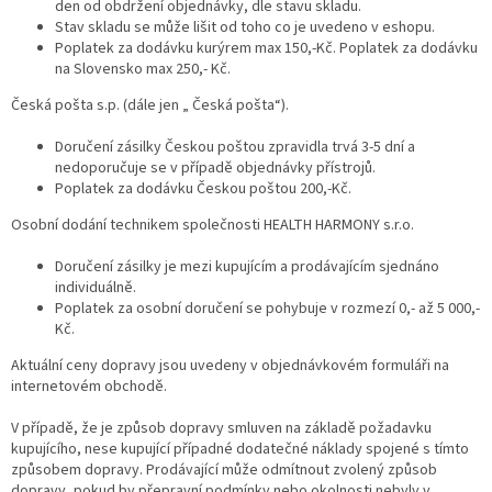
den od obdržení objednávky, dle stavu skladu.
Stav skladu se může lišit od toho co je uvedeno v eshopu.
Poplatek za dodávku kurýrem max 150,-Kč. Poplatek za dodávku
na Slovensko max 250,- Kč.
Česká pošta s.p. (dále jen „ Česká pošta“).
Doručení zásilky Českou poštou zpravidla trvá 3-5 dní a
nedoporučuje se v případě objednávky přístrojů.
Poplatek za dodávku Českou poštou 200,-Kč.
Osobní dodání technikem společnosti HEALTH HARMONY s.r.o.
Doručení zásilky je mezi kupujícím a prodávajícím sjednáno
individuálně.
Poplatek za osobní doručení se pohybuje v rozmezí 0,- až 5 000,-
Kč.
Aktuální ceny dopravy jsou uvedeny v objednávkovém formuláři na
internetovém obchodě.
V případě, že je způsob dopravy smluven na základě požadavku
kupujícího, nese kupující případné dodatečné náklady spojené s tímto
způsobem dopravy. Prodávající může odmítnout zvolený způsob
dopravy, pokud by přepravní podmínky nebo okolnosti nebyly v