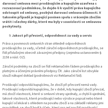
darovací smlouva mezi prodávajícím a kupujícím uzavřena s
rozvazovací podmínkou, že dojde-li k využití práva kupujícího
odstoupit od smlouvy, pozbývá darovací smlouva účinnosti. V
takovém případě je kupující povinen spolu s vráceným zbožím
vrátit i všechny dárky, které mu byly v souvislosti se smlouvou
poskytnuty.
Jakost při převzetí, odpovědnost za vady a servis
Práva a povinnosti smluvních stran ohledně odpovědnosti
prodávajícího za vady, včetně záruční odpovědnosti prodávajícího, se
řídí příslušnými obecně závaznými předpisy (zejména ustanovením §
2158 a násl. OZ).
Záruční podmínky na zboží se řídí reklamačním řádem prodávajícího a
platnými a účinnými právními předpisy ČR. Jako záruční list obvykle
slouží nákupní doklad (podrobnosti viz Reklamační řád).
Prodávající odpovídá kupujícímu, že zboží při převzetí nemá vady.
Prodávající odpovídá kupujícímu, že v době, kdy kupující zboží převzal,
má zboží vlastnosti, které si smluvní strany ujednaly, a chybí-li ujednání,
takové vlastnosti, které prodávající nebo výrobce popsal nebo které
kupující očekával s ohledem na povahu zboží a na základě reklamy jimi
prováděné; se zboží hodí k účelu, který pro její použití prodávající