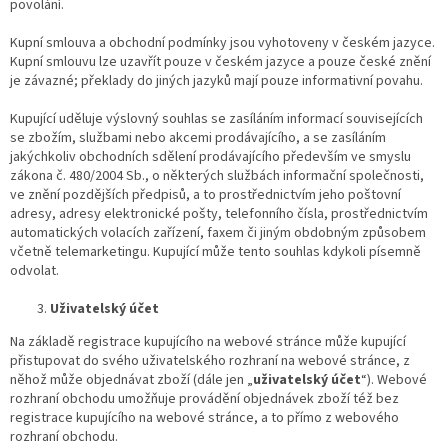
povolání.
Kupní smlouva a obchodní podmínky jsou vyhotoveny v českém jazyce.
Kupní smlouvu lze uzavřít pouze v českém jazyce a pouze české znění
je závazné; překlady do jiných jazyků mají pouze informativní povahu.
Kupující uděluje výslovný souhlas se zasíláním informací souvisejících
se zbožím, službami nebo akcemi prodávajícího, a se zasíláním
jakýchkoliv obchodních sdělení prodávajícího především ve smyslu
zákona č. 480/2004 Sb., o některých službách informační společnosti,
ve znění pozdějších předpisů, a to prostřednictvím jeho poštovní
adresy, adresy elektronické pošty, telefonního čísla, prostřednictvím
automatických volacích zařízení, faxem či jiným obdobným způsobem
včetně telemarketingu. Kupující může tento souhlas kdykoli písemně
odvolat.
Uživatelský účet
Na základě registrace kupujícího na webové stránce může kupující
přistupovat do svého uživatelského rozhraní na webové stránce, z
něhož může objednávat zboží (dále jen „
uživatelský účet
“). Webové
rozhraní obchodu umožňuje provádění objednávek zboží též bez
registrace kupujícího na webové stránce, a to přímo z webového
rozhraní obchodu.