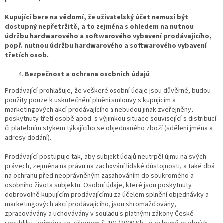
Kupující bere na vědomí, že uživatelský účet nemusí být
dostupný nepřetržitě, a to zejména s ohledem na nutnou
údržbu hardwarového a softwarového vybavení prodávajícího,
popř. nutnou údržbu hardwarového a softwarového vybavení
třetích osob.
Bezpečnost a ochrana osobních údajů
Prodávající prohlašuje, že veškeré osobní údaje jsou důvěrné, budou
použity pouze k uskutečnění plnění smlouvy s kupujícím a
marketingových akcí prodávajícího a nebudou jinak zveřejněny,
poskytnuty třetí osobě apod. s výjimkou situace související s distribucí
či platebním stykem týkajícího se objednaného zboží (sdělení jména a
adresy dodání).
Prodávající postupuje tak, aby subjekt údajů neutrpěl újmu na svých
právech, zejména na právu na zachování lidské důstojnosti, a také dbá
na ochranu před neoprávněným zasahováním do soukromého a
osobního života subjektu. Osobní údaje, které jsou poskytnuty
dobrovolně kupujícím prodávajícímu za účelem splnění objednávky a
marketingových akcí prodávajícího, jsou shromažďovány,
zpracovávány a uchovávány v souladu s platnými zákony České
republiky, zejména se zákonem č. 101/2000 Sb., o ochraně osobních