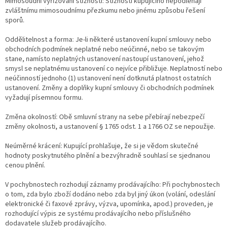
Mimosoudní vyřizování stížností: Stížnosti kupujícího nepodléhají
zvláštnímu mimosoudnímu přezkumu nebo jinému způsobu řešení
sporů.
Oddělitelnost a forma: Je-li některé ustanovení kupní smlouvy nebo
obchodních podmínek neplatné nebo neúčinné, nebo se takovým
stane, namísto neplatných ustanovení nastoupí ustanovení, jehož
smysl se neplatnému ustanovení co nejvíce přibližuje. Neplatností nebo
neúčinností jednoho (1) ustanovení není dotknutá platnost ostatních
ustanovení. Změny a doplňky kupní smlouvy či obchodních podmínek
vyžadují písemnou formu.
Změna okolností: Obě smluvní strany na sebe přebírají nebezpečí
změny okolnosti, a ustanovení § 1765 odst. 1 a 1766 OZ se nepoužije.
Neúměrné krácení: Kupující prohlašuje, že si je vědom skutečné
hodnoty poskytnutého plnění a bezvýhradně souhlasí se sjednanou
cenou plnění.
V pochybnostech rozhodují záznamy prodávajícího: Při pochybnostech
o tom, zda bylo zboží dodáno nebo zda byl jiný úkon (volání, odeslání
elektronické či faxové zprávy, výzva, upomínka, apod.) proveden, je
rozhodující výpis ze systému prodávajícího nebo příslušného
dodavatele služeb prodávajícího.