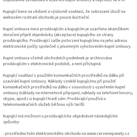
Kupující bere na vědomí a výslovně souhlasí, že zobrazení zboží na
webovém rozhraní obchodu je pouze ilustrační.
Kupní smlouva mezi prodávajícím a kupujícím je uzavřena okamžikem
doručení přijetí objednávky (akceptace) kupujícího ze strany
prodávajícího. Prodávající zašle potvrzení kupujícímu na jeho adresu
elektronické pošty společně s písemným vyhotovením kupní smlouvy.
Kupní smlouva včetně obchodních podmínek je archivována
prodávajícím v elektronické podobě, a není přístupná.
Kupující souhlasí s použitím komunikačních prostředků na dálku při
uzavírání kupní smlouvy. Náklady vzniklé kupujícímu při použití
komunikačních prostředků na dálku v souvislosti s uzavřením kupní
smlouvy (náklady na internetové připojení, náklady na telefonní hovory,
skype, apod.) si kupující hradí sám. Prodávající používá u
telekomunikačních služeb běžnou výši tarifů.
Kupující má možnost u prodávajícícho objednávat následujícími
způsoby:
- prostřednictvím elektronického obchodu na www.cervenepanely.cz