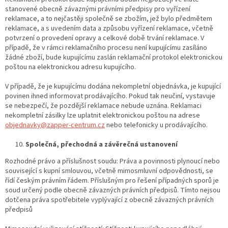
stanovené obecně závaznými právními předpisy pro vyřízení
reklamace, a to nejčastěji společně se zbožím, jež bylo předmětem
reklamace, a s uvedením data a způsobu vyřízení reklamace, včetně
potvrzení o provedení opravy a celkové době trvání reklamace. V
případě, že v rámci reklamačního procesu není kupujícímu zasíláno
žádné zboží, bude kupujícímu zaslán reklamační protokol elektronickou
poštou na elektronickou adresu kupujícího.
V případě, že je kupujícímu dodána nekompletní objednávka, je kupující
povinen ihned informovat prodávajícího. Pokud tak neučiní, vystavuje
se nebezpečí, že pozdější reklamace nebude uznána. Reklamaci
nekompletní zásilky lze uplatnit elektronickou poštou na adrese
objednavky@zapper-centrum.cz
nebo telefonicky u prodávajícího.
Společná, přechodná a závěrečná ustanovení
Rozhodné právo a příslušnost soudu: Práva a povinnosti plynoucí nebo
související s kupní smlouvou, včetně mimosmluvní odpovědnosti, se
řídí českým právním řádem. Příslušným pro řešení případných sporů je
soud určený podle obecně závazných právních předpisů. Tímto nejsou
dotčena práva spotřebitele vyplývající z obecně závazných právních
předpisů