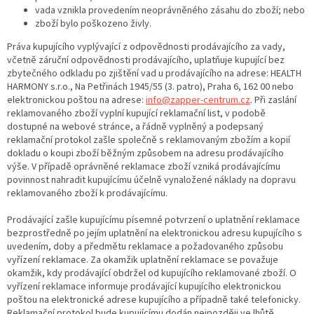
vada vznikla provedením neoprávněného zásahu do zboží; nebo
zboží bylo poškozeno živly.
Práva kupujícího vyplývající z odpovědnosti prodávajícího za vady,
včetně záruční odpovědnosti prodávajícího, uplatňuje kupující bez
zbytečného odkladu po zjištění vad u prodávajícího na adrese: HEALTH
HARMONY s.r.o., Na Petřinách 1945/55 (3. patro), Praha 6, 162 00 nebo
elektronickou poštou na adrese:
info@zapper-centrum.cz
. Při zaslání
reklamovaného zboží vyplní kupující reklamační list, v podobě
dostupné na webové stránce, a řádně vyplněný a podepsaný
reklamační protokol zašle společně s reklamovaným zbožím a kopií
dokladu o koupi zboží běžným způsobem na adresu prodávajícího
výše. V případě oprávněné reklamace zboží vzniká prodávajícímu
povinnost nahradit kupujícímu účelně vynaložené náklady na dopravu
reklamovaného zboží k prodávajícímu.
Prodávající zašle kupujícímu písemné potvrzení o uplatnění reklamace
bezprostředně po jejím uplatnění na elektronickou adresu kupujícího s
uvedením, doby a předmětu reklamace a požadovaného způsobu
vyřízení reklamace. Za okamžik uplatnění reklamace se považuje
okamžik, kdy prodávající obdržel od kupujícího reklamované zboží. O
vyřízení reklamace informuje prodávající kupujícího elektronickou
poštou na elektronické adrese kupujícího a případně také telefonicky.
Reklamační protokol bude kupujícímu dodán nejpozději ve lhůtě