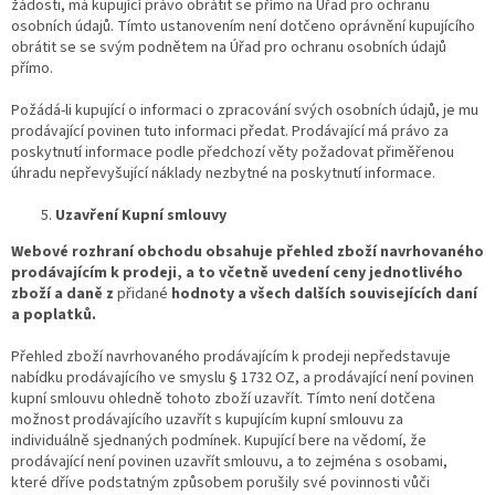
žádosti, má kupující právo obrátit se přímo na Úřad pro ochranu
osobních údajů. Tímto ustanovením není dotčeno oprávnění kupujícího
obrátit se se svým podnětem na Úřad pro ochranu osobních údajů
přímo.
Požádá-li kupující o informaci o zpracování svých osobních údajů, je mu
prodávající povinen tuto informaci předat. Prodávající má právo za
poskytnutí informace podle předchozí věty požadovat přiměřenou
úhradu nepřevyšující náklady nezbytné na poskytnutí informace.
Uzavření Kupní smlouvy
Webové rozhraní obchodu obsahuje přehled zboží navrhovaného
prodávajícím k prodeji, a to včetně uvedení ceny jednotlivého
zboží a daně z
přidané
hodnoty a všech dalších souvisejících daní
a poplatků.
Přehled zboží navrhovaného prodávajícím k prodeji nepředstavuje
nabídku prodávajícího ve smyslu § 1732 OZ, a prodávající není povinen
kupní smlouvu ohledně tohoto zboží uzavřít. Tímto není dotčena
možnost prodávajícího uzavřít s kupujícím kupní smlouvu za
individuálně sjednaných podmínek. Kupující bere na vědomí, že
prodávající není povinen uzavřít smlouvu, a to zejména s osobami,
které dříve podstatným způsobem porušily své povinnosti vůči