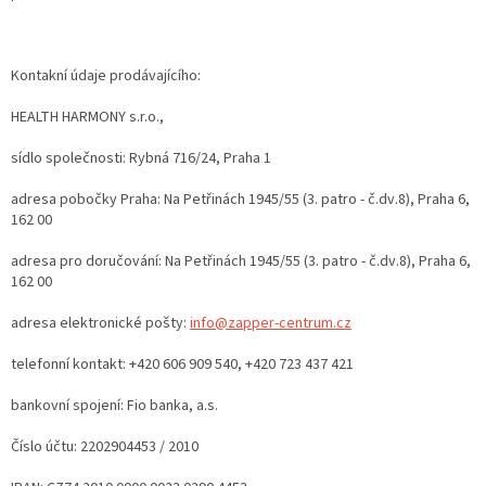
Kontakní údaje prodávajícího:
HEALTH HARMONY s.r.o.,
sídlo společnosti: Rybná 716/24, Praha 1
adresa pobočky Praha: Na Petřinách 1945/55 (3. patro - č.dv.8), Praha 6,
162 00
adresa pro doručování: Na Petřinách 1945/55 (3. patro - č.dv.8), Praha 6,
162 00
adresa elektronické pošty:
info@zapper-centrum.cz
telefonní kontakt: +420 606 909 540, +420 723 437 421
bankovní spojení: Fio banka, a.s.
Číslo účtu: 2202904453 / 2010