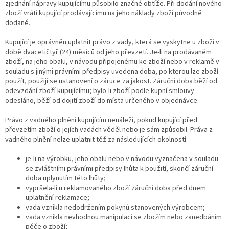
zjednání nápravy kupujícímu působilo značné obtíže. Při dodání nového
zboží vrátí kupující prodávajícímu na jeho náklady zboží původně
dodané.
Kupující je oprávněn uplatnit právo z vady, která se vyskytne u zboží v
době dvacetičtyř (24) měsíců od jeho převzetí. Je-li na prodávaném
zboží, na jeho obalu, v návodu připojenému ke zboží nebo v reklamě v
souladu s jinými právními předpisy uvedena doba, po kterou lze zboží
použít, použijí se ustanovení o záruce za jakost. Záruční doba běží od
odevzdání zboží kupujícímu; bylo-li zboží podle kupní smlouvy
odesláno, běží od dojití zboží do místa určeného v objednávce.
Právo z vadného plnění kupujícím nenáleží, pokud kupující před
převzetím zboží o jejích vadách věděl nebo je sám způsobil. Práva z
vadného plnění nelze uplatnit též za následujících okolností:
je-li na výrobku, jeho obalu nebo v návodu vyznačena v souladu
se zvláštními právními předpisy lhůta k použití, skončí záruční
doba uplynutím této lhůty;
vypršela-li u reklamovaného zboží záruční doba před dnem
uplatnění reklamace;
vada vznikla nedodržením pokynů stanovených výrobcem;
vada vznikla nevhodnou manipulací se zbožím nebo zanedbáním
péče o zboží;