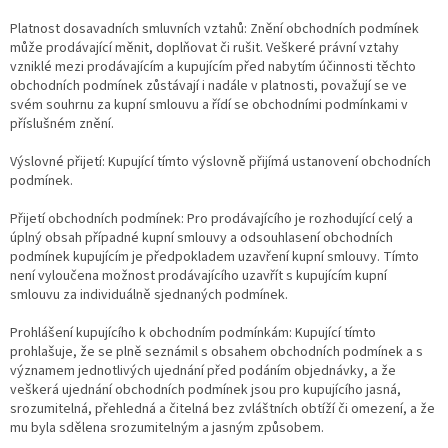
Platnost dosavadních smluvních vztahů: Znění obchodních podmínek
může prodávající měnit, doplňovat či rušit. Veškeré právní vztahy
vzniklé mezi prodávajícím a kupujícím před nabytím účinnosti těchto
obchodních podmínek zůstávají i nadále v platnosti, považují se ve
svém souhrnu za kupní smlouvu a řídí se obchodními podmínkami v
příslušném znění.
Výslovné přijetí: Kupující tímto výslovně přijímá ustanovení obchodních
podmínek.
Přijetí obchodních podmínek: Pro prodávajícího je rozhodující celý a
úplný obsah případné kupní smlouvy a odsouhlasení obchodních
podmínek kupujícím je předpokladem uzavření kupní smlouvy. Tímto
není vyloučena možnost prodávajícího uzavřít s kupujícím kupní
smlouvu za individuálně sjednaných podmínek.
Prohlášení kupujícího k obchodním podmínkám: Kupující tímto
prohlašuje, že se plně seznámil s obsahem obchodních podmínek a s
významem jednotlivých ujednání před podáním objednávky, a že
veškerá ujednání obchodních podmínek jsou pro kupujícího jasná,
srozumitelná, přehledná a čitelná bez zvláštních obtíží či omezení, a že
mu byla sdělena srozumitelným a jasným způsobem.