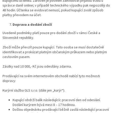
kupujícímu účtenku. Zároveň je povinen zaevidovat přijatou tržbu u
správce daně online; v případě technického výpadku pak nejpozději do
48 hodin. Účtenka se evidovat nemusí, pokud kupující zvolil způsob
platby převodem na účet.
Doprava a dodání zboží
Uvedené podmínky platí pouze pro dodání zboží v rámci České a
Slovenské republiky.
Zboží může převzít pouze kupující. Tato osoba se musí dostatečně
identifikovat a prokázat platným občanským průkazem nebo platným
cestovním pasem.
Zásilky nad 10 000,- Kč jsou odesílány zdarma.
Prodávající na svém internetovém obchodě nabízí tyto možnosti
dopravy:
Kurýrní služba GLS s.r.o. (dále jen „kurýr“).
Kupující obdrží balík následujícíc pracovní den od odeslání.
Dodání kurýrem bývá mezi 8 – 17 hodinou.
Došlou objednávku prodávající běžně zasílá následující pracovní