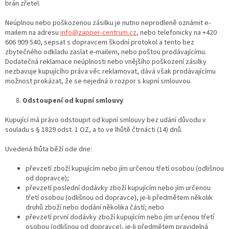
brán zřetel.
Neúplnou nebo poškozenou zásilku je nutno neprodleně oznámit e-
mailem na adresu
info@zapper-centrum.cz
, nebo telefonicky na +420
606 909 540, sepsat s dopravcem škodní protokol a tento bez
zbytečného odkladu zaslat e-mailem, nebo poštou prodávajícímu.
Dodatečná reklamace neúplnosti nebo vnějšího poškození zásilky
nezbavuje kupujícího práva věc reklamovat, dává však prodávajícímu
možnost prokázat, že se nejedná o rozpor s kupní smlouvou.
8.
Odstoupení od kupní smlouvy
Kupující má právo odstoupit od kupní smlouvy bez udání důvodu v
souladu s § 1829 odst. 1 OZ, a to ve lhůtě čtrnácti (14) dnů.
Uvedená lhůta běží ode dne:
převzetí zboží kupujícím nebo jím určenou třetí osobou (odlišnou
od dopravce);
převzetí poslední dodávky zboží kupujícím nebo jím určenou
třetí osobou (odlišnou od dopravce), je-li předmětem několik
druhů zboží nebo dodání několika částí; nebo
převzetí první dodávky zboží kupujícím nebo jím určenou třetí
osobou (odlišnou od dopravce), je-li předmětem pravidelná