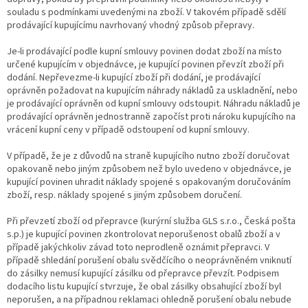
souladu s podmínkami uvedenými na zboží. V takovém případě sdělí
prodávající kupujícímu navrhovaný vhodný způsob přepravy.
Je-li prodávající podle kupní smlouvy povinen dodat zboží na místo
určené kupujícím v objednávce, je kupující povinen převzít zboží při
dodání. Nepřevezme-li kupující zboží při dodání, je prodávající
oprávněn požadovat na kupujícím náhrady nákladů za uskladnění, nebo
je prodávající oprávněn od kupní smlouvy odstoupit. Náhradu nákladů je
prodávající oprávněn jednostranně započíst proti nároku kupujícího na
vrácení kupní ceny v případě odstoupení od kupní smlouvy.
V případě, že je z důvodů na straně kupujícího nutno zboží doručovat
opakovaně nebo jiným způsobem než bylo uvedeno v objednávce, je
kupující povinen uhradit náklady spojené s opakovaným doručováním
zboží, resp. náklady spojené s jiným způsobem doručení.
Při převzetí zboží od přepravce (kurýrní služba GLS s.r.o., Česká pošta
s.p.) je kupující povinen zkontrolovat neporušenost obalů zboží a v
případě jakýchkoliv závad toto neprodleně oznámit přepravci. V
případě shledání porušení obalu svědčícího o neoprávněném vniknutí
do zásilky nemusí kupující zásilku od přepravce převzít. Podpisem
dodacího listu kupující stvrzuje, že obal zásilky obsahující zboží byl
neporušen, a na případnou reklamaci ohledně porušení obalu nebude