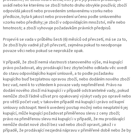
uvádí nebo ke kterému se zboží tohoto druhu obvykle používá; zboží
odpovídá jakostí nebo provedením smluvenému vzorku nebo
předloze, byla-li jakost nebo provedení určeno podle smluveného
vzorku nebo předlohy; je zboží v odpovídajícím množství, míře nebo
hmotnosti; a zboží vyhovuje požadavkům právních předpisů.
Projeví-li se vada v průběhu šesti (6) měsíců od převzetí, má se za to,
že zboží bylo vadné již při převzetí, zejména pokud to neodporuje
povaze věci nebo pokud se neprokáže opak.
V případě, že zboží nemá vlastnosti stanoveného výše, má kupující
právo požadovat, aby prodávající bez zbytečného odkladu věc uvedl
do stavu odpovídajícího kupní smlouvě, a to podle požadavku
kupujícího buď bezplatnou opravou zboží, nebo dodáním nového zboží
bez vad, není-li to vzhledem k povaze vady nepřiměřené. Právo na
dodání nového zboží má kupující i v případě odstranitelné vady, pokud
nemůže zboží řádně užívat pro opakovaný výskyt vady po opravě nebo
pro větší počet vad; v takovém případě má kupující i právo od kupní
smlouvy odstoupit. Není-li uvedený postup možný nebo neuplatní-li jej
kupující, může kupující požadovat přiměřenou slevu z ceny zboží;
právo na přiměřenou slevu má kupující i v případě, že mu prodávající
nemůže dodat nové zboží bez vad nebo zboží opravit, jakož i v
případě, že prodávající nezjedná nápravu v přiměřené době nebo že by