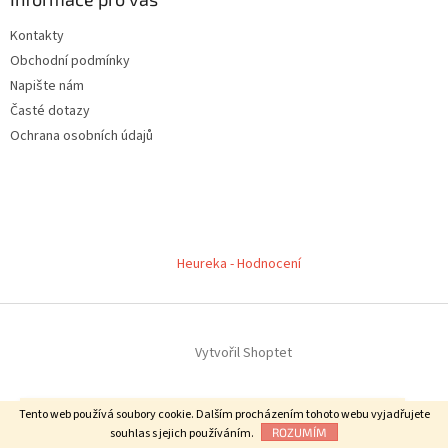
Kontakty
Obchodní podmínky
Napište nám
Časté dotazy
Ochrana osobních údajů
Heureka - Hodnocení
Vytvořil Shoptet
Copyright 2026
CERVENE PANELY.cz
. Všechna práva vyhrazena.
Neváhejte nám zavolat a zeptat se. 606 909 540 - Jsme tu pro vás :-)
Tento web používá soubory cookie. Dalším procházením tohoto webu vyjadřujete
souhlas s jejich používáním.
ROZUMÍM