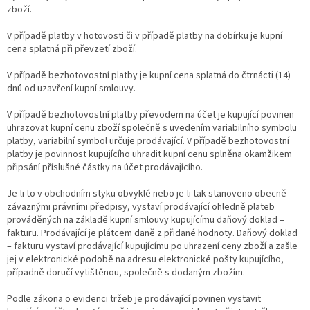
zboží.
V případě platby v hotovosti či v případě platby na dobírku je kupní
cena splatná při převzetí zboží.
V případě bezhotovostní platby je kupní cena splatná do čtrnácti (14)
dnů od uzavření kupní smlouvy.
V případě bezhotovostní platby převodem na účet je kupující povinen
uhrazovat kupní cenu zboží společně s uvedením variabilního symbolu
platby, variabilní symbol určuje prodávající. V případě bezhotovostní
platby je povinnost kupujícího uhradit kupní cenu splněna okamžikem
připsání příslušné částky na účet prodávajícího.
Je-li to v obchodním styku obvyklé nebo je-li tak stanoveno obecně
závaznými právními předpisy, vystaví prodávající ohledně plateb
prováděných na základě kupní smlouvy kupujícímu daňový doklad –
fakturu. Prodávající je plátcem daně z přidané hodnoty. Daňový doklad
– fakturu vystaví prodávající kupujícímu po uhrazení ceny zboží a zašle
jej v elektronické podobě na adresu elektronické pošty kupujícího,
případně doručí vytištěnou, společně s dodaným zbožím.
Podle zákona o evidenci tržeb je prodávající povinen vystavit