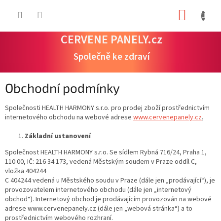
Přejít
NÁKUP
na
obsah
KOŠÍK
CERVENE PANELY.cz
Společně ke zdraví
Obchodní podmínky
Společnosti HEALTH HARMONY s.r.o. pro prodej zboží prostřednictvím
internetového obchodu na webové adrese
www.cervenepanely.cz
.
Základní ustanovení
Společnost HEALTH HARMONY s.r.o. Se sídlem Rybná 716/24, Praha 1,
110 00, IČ: 216 34 173, vedená Městským soudem v Praze oddíl C,
vložka 404244
C 404244 vedená u Městského soudu v Praze (dále jen „prodávající“), je
provozovatelem internetového obchodu (dále jen „internetový
obchod“). Internetový obchod je prodávajícím provozován na webové
adrese www.cervenepanely.cz (dále jen „webová stránka“) a to
prostřednictvím webového rozhraní.