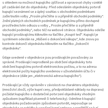
s ohledem na možnost kupujícího zjišťovat a opravovat chyby vzniklé
při zadávání dat do objednávky. Před odesláním objednávky potvrdí
kupující seznámení se a úplný souhlas s obchodními podmínkami
zaškrtnutím volby „Prosím přečtěte si a přijmětě obchodní podmínky“.
Znění platných obchodních podmínek je kupujícímu přímo dostupné
prostřednictvím odkazu u volby „ Prosím přečtěte si a přijmětě
obchodní podmínky“, nebo též na webové stránce. Objednávku odešle
kupující prodávajícímu kliknutím na tlačítko „Koupit teď“. Kupující je
systémem odeslán na „Hlášení o dokončení nákupu“, kde znovu po
kontrole dokončí objednávku kliknutím na tlačítko „Dokončit
objednávku“.
Údaje uvedené v objednávce jsou prodávajícím považovány za
správné. Prodávající neprodleně po obdržení objednávky toto
obdržení kupujícímu potvrdí elektronickou poštou, a to na adresu
elektronické pošty kupujícího uvedenou v uživatelském účtu či v
objednávce (dále jen „elektronická adresa kupujícího“).
Prodávající je vždy oprávněn v závislosti na charakteru objednávky
(množství zboží, výše kupní ceny, předpokládané náklady na dopravu)
požádat kupujícího o dodatečné potvrzení objednávky vhodným
způsobem (například písemně či telefonicky). Odmítne-li kupující
objednávku požadovaným způsobem potvrdit, nepovažuje se
objednávka za nabídku k uzavření kupní smlouvy a nepřihlíží se k ní.