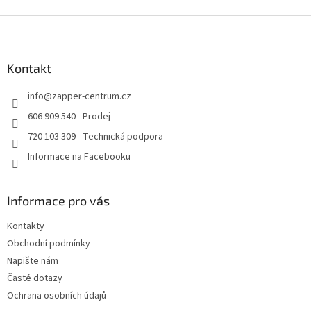
Z
á
p
a
Kontakt
t
info
@
zapper-centrum.cz
í
606 909 540 - Prodej
720 103 309 - Technická podpora
Informace na Facebooku
Informace pro vás
Kontakty
Obchodní podmínky
Napište nám
Časté dotazy
Ochrana osobních údajů