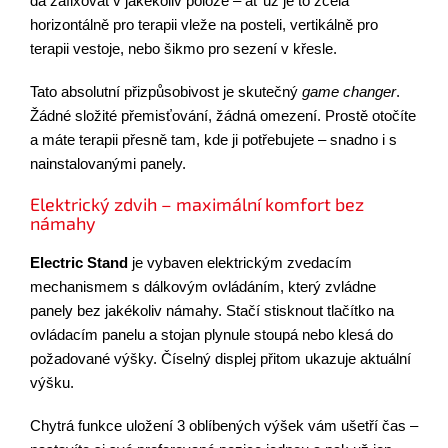
dá zafixovat v jakékoliv poloze – ať už je to zcela
horizontálně pro terapii vleže na posteli, vertikálně pro
terapii vestoje, nebo šikmo pro sezení v křesle.
Tato absolutní přizpůsobivost je skutečný
game changer
.
Žádné složité přemisťování, žádná omezení. Prostě otočíte
a máte terapii přesně tam, kde ji potřebujete – snadno i s
nainstalovanými panely.
Elektrický zdvih – maximální komfort bez
námahy
Electric Stand
je vybaven elektrickým zvedacím
mechanismem s dálkovým ovládáním, který zvládne
panely bez jakékoliv námahy. Stačí stisknout tlačítko na
ovládacím panelu a stojan plynule stoupá nebo klesá do
požadované výšky. Číselný displej přitom ukazuje aktuální
výšku.
Chytrá funkce uložení 3 oblíbených výšek vám ušetří čas –