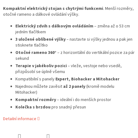
Kompaktní elektrický stojan s chytrými funkcemi
. Menší rozměry,
otočné rameno a dálkové ovládání výšky.
Elektrický zdvih s dálkovým ovládáním
– změna až o 53 cm
jedním tlačítkem
3 uložené oblíbené výšky
– nastavte si výšky jednou a pak jen
stisknete tlačítko
Otočné rameno 360°
– z horizontální do vertikální pozice za pár
sekund
Terapie v jakékoliv pozici
– vleže, vestoje nebo vsedě,
přizpůsobí se úplně všemu
Kompatibilní s panely
Expert, Biohacker a Mitohacker
Najednou můžete zavěsit
až 2 panely
(kromě modelu
Mitohacker)
Kompaktní rozměry
– ideální i do menších prostor
Kolečka s brzdou
pro snadný přesun
Detailní informace