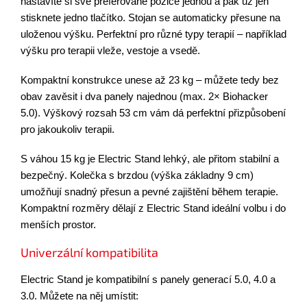
nastavíte si své preferované pozice jednou a pak už jen
stisknete jedno tlačítko. Stojan se automaticky přesune na
uloženou výšku. Perfektní pro různé typy terapií – například
výšku pro terapii vleže, vestoje a vsedě.
Kompaktní konstrukce unese až 23 kg – můžete tedy bez
obav zavěsit i dva panely najednou (max. 2× Biohacker
5.0). Výškový rozsah 53 cm vám dá perfektní přizpůsobení
pro jakoukoliv terapii.
S váhou 15 kg je Electric Stand lehký, ale přitom stabilní a
bezpečný. Kolečka s brzdou (výška základny 9 cm)
umožňují snadný přesun a pevné zajištění během terapie.
Kompaktní rozměry dělají z Electric Stand ideální volbu i do
menších prostor.
Univerzální kompatibilita
Electric Stand je kompatibilní s panely generací 5.0, 4.0 a
3.0. Můžete na něj umístit: