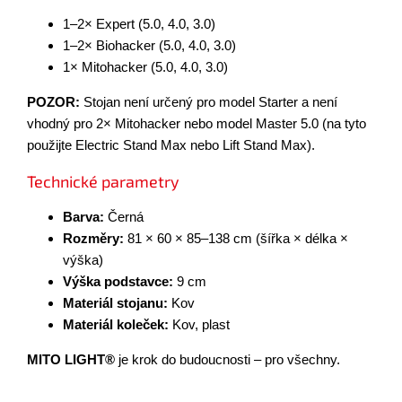
1–2× Expert (5.0, 4.0, 3.0)
1–2× Biohacker (5.0, 4.0, 3.0)
1× Mitohacker (5.0, 4.0, 3.0)
POZOR:
Stojan není určený pro model Starter a není
vhodný pro 2× Mitohacker nebo model Master 5.0 (na tyto
použijte Electric Stand Max nebo Lift Stand Max).
Technické parametry
Barva:
Černá
Rozměry:
81 × 60 × 85–138 cm (šířka × délka ×
výška)
Výška podstavce:
9 cm
Materiál stojanu:
Kov
Materiál koleček:
Kov, plast
MITO LIGHT®
je krok do budoucnosti – pro všechny.