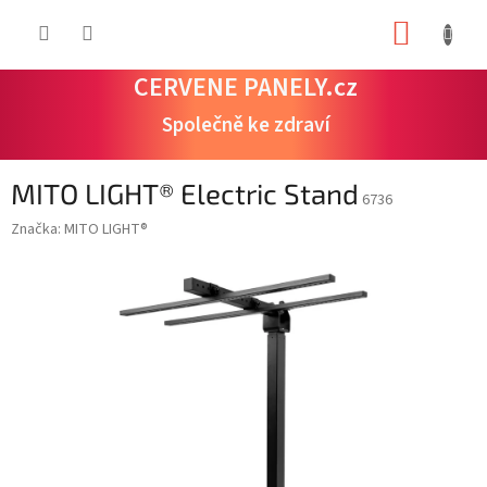
Přejít
NÁKUP
na
obsah
KOŠÍK
CERVENE PANELY.cz
Společně ke zdraví
MITO LIGHT® Electric Stand
6736
Značka:
MITO LIGHT®