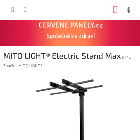
Přejít
NÁKUP
na
obsah
KOŠÍK
CERVENE PANELY.cz
Společně ke zdraví
MITO LIGHT® Electric Stand Max
6742
Značka:
MITO LIGHT®