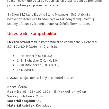
rozsah 60 cm (největší ze všech našich stojanů) vám dá perfektní
přizpůsobení pro jakoukoliv terapii.
S váhou 24,5 kg je Electric Stand Max maximálně stabilní a
bezpečný. Kolečka s brzdou (výška základny 9 cm) umožňují
snadný přesun a zároveň pevné zajištění během terapie.
Univerzální kompatibilita
Electric Stand Max
je kompatibilní se všemi panely Generací
5.0, 4.0 a 3.0. Můžete na něj umístit:
1–2× Expert (5.0, 4.0, 3.0)
1–2× Biohacker (5.0, 4.0, 3.0)
1–2× Mitohacker (5.0, 4.0, 3.0)
1× Master 5.0
POZOR:
Stojan není určený pro model Starter.
Barva:
Černá
Rozměry:
91 × 73 × 100–160 cm (šířka × délka × výška)
Výška podstavce:
9 cm
Materiál stojanu:
Kov
Materiál koleček:
Kov, plast