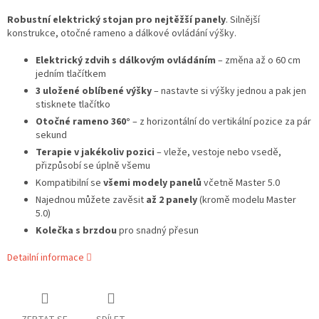
Robustní elektrický stojan pro nejtěžší panely
. Silnější
konstrukce, otočné rameno a dálkové ovládání výšky.
Elektrický zdvih s dálkovým ovládáním
– změna až o 60 cm
jedním tlačítkem
3 uložené oblíbené výšky
– nastavte si výšky jednou a pak jen
stisknete tlačítko
Otočné rameno 360°
– z horizontální do vertikální pozice za pár
sekund
Terapie v jakékoliv pozici
– vleže, vestoje nebo vsedě,
přizpůsobí se úplně všemu
Kompatibilní se
všemi modely panelů
včetně Master 5.0
Najednou můžete zavěsit
až 2 panely
(kromě modelu Master
5.0)
Kolečka s brzdou
pro snadný přesun
Detailní informace