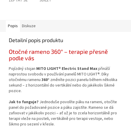
ZEPTAT SE
SDÍLET
Popis
Diskuze
Detailní popis produktu
Otočné rameno 360° – terapie přesně
podle vás
Pojízdný stojan
MITO LIGHT® Electric Stand Max
přináší
naprostou svobodu v používání panelů MITO LIGHT®. Díky
otočnému ramenu
360°
změníte pozici panelu během několika
sekund – z horizontální do vertikální nebo do jakékoliv šikmé
pozice.
Jak to funguje?
Jednoduše povolíte páku na rameni, otočíte
panel do požadované pozice a páku zajistíte. Rameno se dá
zafixovat v jakékoliv pozici – ať už je to zcela horizontálně pro
terapii vleže na posteli, vertikálně pro terapii vestoje, nebo
šikmo pro sezení v křesle.