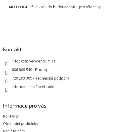
MITO LIGHT®
je krok do budoucnosti – pro všechny.
Z
á
p
a
Kontakt
t
info
@
zapper-centrum.cz
í
606 909 540 - Prodej
720 103 309 - Technická podpora
Informace na Facebooku
Informace pro vás
Kontakty
Obchodní podmínky
Napište nám