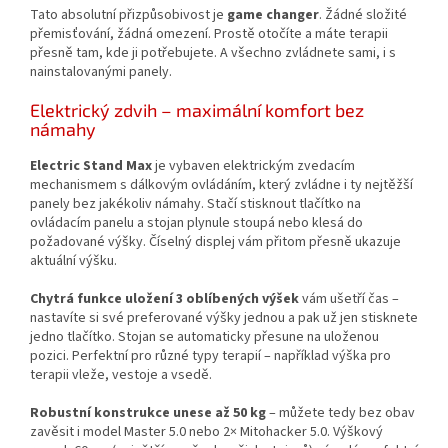
Tato absolutní přizpůsobivost je
game changer
. Žádné složité
přemisťování, žádná omezení. Prostě otočíte a máte terapii
přesně tam, kde ji potřebujete. A všechno zvládnete sami, i s
nainstalovanými panely.
Elektrický zdvih – maximální komfort bez
námahy
Electric Stand Max
je vybaven elektrickým zvedacím
mechanismem s dálkovým ovládáním, který zvládne i ty nejtěžší
panely bez jakékoliv námahy. Stačí stisknout tlačítko na
ovládacím panelu a stojan plynule stoupá nebo klesá do
požadované výšky. Číselný displej vám přitom přesně ukazuje
aktuální výšku.
Chytrá funkce uložení 3 oblíbených výšek
vám ušetří čas –
nastavíte si své preferované výšky jednou a pak už jen stisknete
jedno tlačítko. Stojan se automaticky přesune na uloženou
pozici. Perfektní pro různé typy terapií – například výška pro
terapii vleže, vestoje a vsedě.
Robustní konstrukce unese až 50 kg
– můžete tedy bez obav
zavěsit i model Master 5.0 nebo 2× Mitohacker 5.0. Výškový