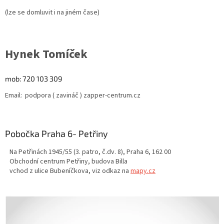
(lze se domluvit i na jiném čase)
Hynek Tomíček
mob: 720 103 309
Email: podpora ( zavináč ) zapper-centrum.cz
Pobočka Praha 6- Petřiny
Na Petřinách 1945/55 (3. patro, č.dv. 8), Praha 6, 162 00
Obchodní centrum Petřiny, budova Billa
vchod z ulice Bubeníčkova, viz odkaz
na
mapy.cz
V
ý
p