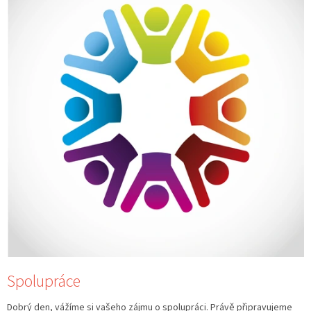
i
s
č
l
á
n
k
ů
Spolupráce
Dobrý den, vážíme si vašeho zájmu o spolupráci. Právě připravujeme