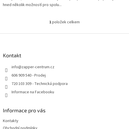
hned několik možností pro spolu...
1
položek celkem
O
v
l
Z
á
á
d
p
a
a
Kontakt
c
t
í
info
@
zapper-centrum.cz
í
p
r
606 909 540 - Prodej
v
720 103 309 - Technická podpora
k
y
Informace na Facebooku
v
ý
p
Informace pro vás
i
s
Kontakty
u
Obchodní podmínky