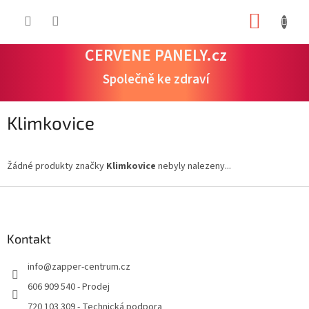
Přejít
NÁKUP
na
obsah
KOŠÍK
CERVENE PANELY.cz
Společně ke zdraví
Klimkovice
Žádné produkty značky
Klimkovice
nebyly nalezeny...
Z
á
p
a
Kontakt
t
info
@
zapper-centrum.cz
í
606 909 540 - Prodej
720 103 309 - Technická podpora