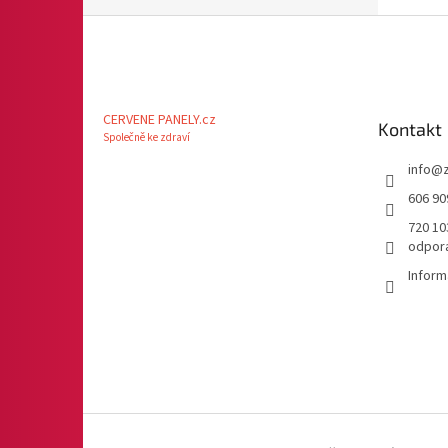
Z
á
p
a
t
CERVENE PANELY.cz
Kontakt
í
Společně ke zdraví
info
@
606 90
720 10
odpor
Infor