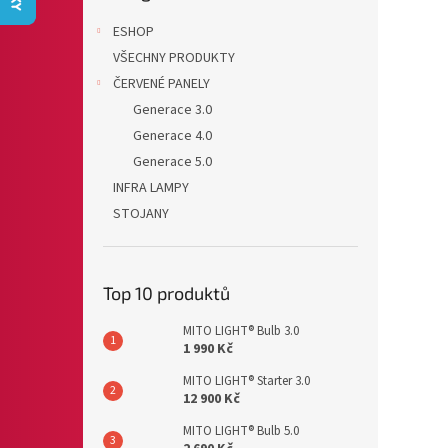
n
e
ESHOP
l
VŠECHNY PRODUKTY
ČERVENÉ PANELY
Generace 3.0
Generace 4.0
Generace 5.0
INFRA LAMPY
STOJANY
Top 10 produktů
MITO LIGHT® Bulb 3.0
1 990 Kč
MITO LIGHT® Starter 3.0
12 900 Kč
MITO LIGHT® Bulb 5.0