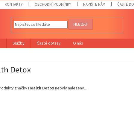
KONTAKTY
OBCHODNÍ PODMÍNKY
NAPIŠTE NÁM
ČASTÉ D
HLEDAT
y
Služby
Časté dotazy
O nás
lth Detox
rodukty značky
Health Detox
nebyly nalezeny...