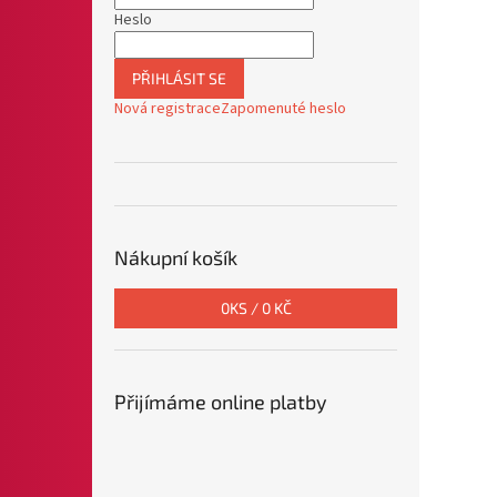
Heslo
PŘIHLÁSIT SE
Nová registrace
Zapomenuté heslo
Nákupní košík
0
KS /
0 KČ
Přijímáme online platby