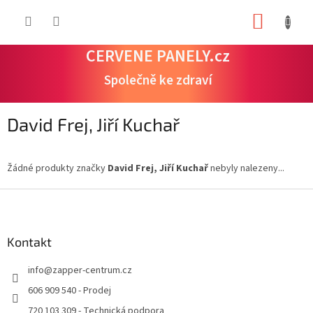
Přejít
NÁKUP
na
obsah
KOŠÍK
CERVENE PANELY.cz
Společně ke zdraví
David Frej, Jiří Kuchař
Žádné produkty značky
David Frej, Jiří Kuchař
nebyly nalezeny...
Z
á
p
a
Kontakt
t
info
@
zapper-centrum.cz
í
606 909 540 - Prodej
720 103 309 - Technická podpora