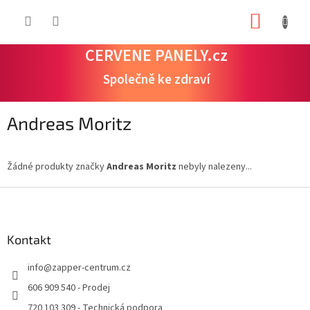
Přejít
NÁKUP
na
obsah
KOŠÍK
CERVENE PANELY.cz
Společně ke zdraví
Andreas Moritz
Žádné produkty značky
Andreas Moritz
nebyly nalezeny...
Z
á
p
a
Kontakt
t
info
@
zapper-centrum.cz
í
606 909 540 - Prodej
720 103 309 - Technická podpora