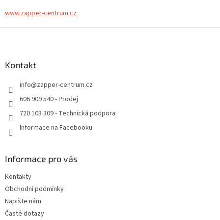
www.zapper-centrum.cz
Z
á
p
a
Kontakt
t
info
@
zapper-centrum.cz
í
606 909 540 - Prodej
720 103 309 - Technická podpora
Informace na Facebooku
Informace pro vás
Kontakty
Obchodní podmínky
Napište nám
Časté dotazy