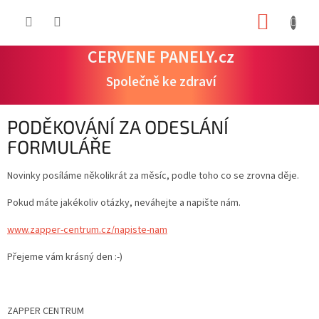
Přejít
NÁKUP
na
obsah
KOŠÍK
CERVENE PANELY.cz
Společně ke zdraví
PODĚKOVÁNÍ ZA ODESLÁNÍ
FORMULÁŘE
Novinky posíláme několikrát za měsíc, podle toho co se zrovna děje.
Pokud máte jakékoliv otázky, neváhejte a napište nám.
www.zapper-centrum.cz/napiste-nam
Přejeme vám krásný den :-)
ZAPPER CENTRUM